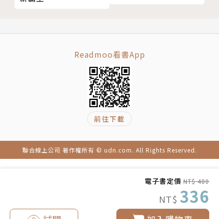
譯者簡介
胡瑋珊
Readmoo看書App
中興大學經濟學系畢業，曾任英商路透社財經新聞編
譯、記者，目前為專業口筆譯人員，譯作散見財經、企
管、科技、勵志等各領域。
前往下載
林步昇
聯合線上公司 著作權所有 © udn.com. All Rights Reserved.
喜歡語言、綠豆湯和傑尼龜。譯作包括《成為這樣的
我：蜜雪兒‧歐巴馬》、《知識的假象》、《精準成
電子書定價
NT$ 480
長》等。翻譯本書台灣版作者序。
336
NT$