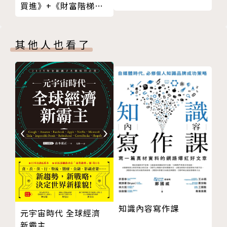
買進》+《財富階梯》
共兩冊）
劍橋大學發展研究中心主任。曾任聯合國、世界銀行、
亞洲發展銀行顧問。
其他人也看了
1992年獲得劍橋大學政治經濟學博士，並開始在劍橋
大學教授發展經濟學，研究領域為產業政策、發展經濟
學、制度經濟學等。擔任《劍橋經濟期刊》編輯之一，
《衛報》專欄作家。
2003年獲得繆達爾獎（Gunnar Myrdal Prize）。200
5年獲得列昂提夫經濟學獎（Wassily Leontief Priz
e），是獲得此獎的最年輕學者。
著有《踢開梯子》（Kicking Away the Ladder）、
知識內容寫作課
《富國的糖衣》（天下雜誌出版）、《資本主義沒告訴
元宇宙時代 全球經濟
新霸主
你的23件事》（天下雜誌出版）、《拼經濟》。