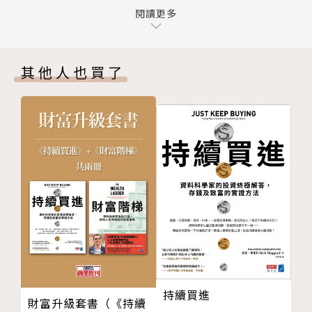
嗎？
閱讀更多
際智財權的保護卻像攔水壩，讓原本可以灌溉肥沃的農
6 一九九七年的 Windows 98──「借用」點子不對
田變成技術的荒地，落後國家更難獲得新知識。
嗎？
其他人也買了
7 不可能的任務？──財政穩健政策會太過頭嗎？
◎外資的風險多過好處：開放資本市場後，對金融和外
8 薩伊與印尼──我們應該對貪污不民主的國家置之
匯存底造成負面衝擊。當地員工只能組裝，學不到新技
不理嗎？
能，短期能讓貧國富有，卻扼殺國內本來可能成長的產
9 懶惰的日本人和不老實的德國人──是否有些文化
業。
難以發展經濟？
後記 如果富國至少有一次不像壞薩瑪利亞人…
◎勞工在未來賺得更少：緊縮性貨幣政策減少經濟活
謝辭
動，降低勞動力需求，增加失業。富國自己放鬆貨幣政
策，卻強迫開發中國家縮衣節食，造成高失業率，甚至
引發衝突和民粹。
作者簡介
持續買進
財富升級套書（《持續
張夏準 Ha-Joon Chang