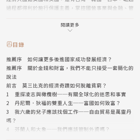
過程都得利於施行保護主義，掌控國營事業與金融、管
制國外投資、忽視智財權等來刺激經濟成長，並且以發
展自己的高生產力產業為優先。
閱讀更多
如今，富國卻不允許開發中國家採取經濟干預措施，甚
目錄
至透過世界銀行、國際貨幣基金組織、以及WTO等代
推薦序 如何讓更多後進國家成功發展經濟？
理人，威脅和收買開發中國家，嚴重妨礙長期投資、經
推薦序 關於金錢和財富，我們不能只接受一套簡化的
濟成長，以及創造工作機會的能力。
說法
前言 莫三比克的經濟奇蹟如何脫離貧窮？
在富國主導的貿易框架下，包括台灣在內的開發中國家
1 重探凌志與橄欖樹──有關全球化的迷思和事實
被迫要遵守規則，因此更需要審視自身和各國的發展歷
2 丹尼爾．狄福的雙重人生──富國如何致富？
程，才能有更開闊的思維，找出最適合我們的發展策
3 我六歲的兒子應該找個工作──自由貿易是萬靈丹
略。
嗎？
4 芬蘭人和大象──我們應該管制外資嗎？
國際貿易獨厚富國，我們正在被壓榨：
5 人們互相剝削──民營企業好，國營事業就不好
◎智慧財產權制度失衡：知識猶如向下的水流，但是國