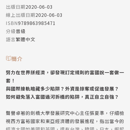
出版日期
2020-06-03
線上出版日期
2020-06-03
ISBN
9789863985471
分級
普級
語言
繁體中文
簡介
努力在世界拼經濟，卻發現訂定規則的富國說一套做一
套！
與國際接軌暗藏多少陷阱？外資是掠奪或促進發展？
如何避免落入富國過河拆橋的陷阱，真正自立自強？
聲譽卓著的劍橋大學發展研究中心主任張夏準，仔細檢
視西方富裕國家和東亞經濟體的發展進程，指出當今的
經濟大國如美國和英國，還有台灣、韓國、日本，崛起