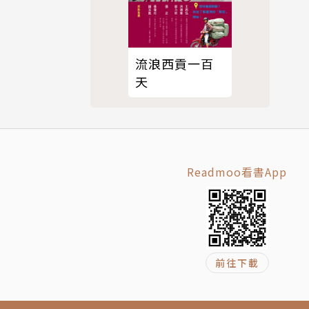
攝影講師、
商周。
流浪西貢一百
天
‧旅的散
》（電子工
Readmoo看書App
前往下載