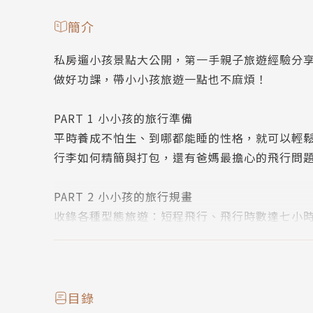
簡介
私房遛小孩景點大公開，第一手親子旅遊經驗分
做好功課，帶小小孩旅遊一點也不麻煩！
PART 1 小小孩的旅行準備
平時養成不怕生、到哪都能睡的性格，就可以輕
行李如何精簡與打包，還有爸媽最擔心的飛行問
PART 2 小小孩的旅行規畫
收錄各種型態旅遊：短程飛行、飛行時數達七小
到小家旅、家族大旅行以及朋友兩家結伴行；從
PART 3小小孩的世界地圖
誰說帶小孩只能去遊樂園？日本泡湯、北海道泛舟
目錄