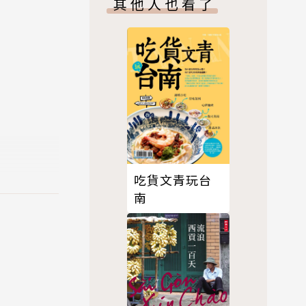
其他人也看了
小旅伴，一
的生活與喜
挑戰，這些
有爸爸）一
吃貨文青玩台
南