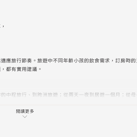
享，
鬆適應旅行節奏。旅遊中不同年齡小孩的飲食需求，訂房時的
題，都有實用建議。
時的中程旅行、到跨洲旅遊；從兩天一夜到居遊一個月；從母
自駕、跟團到郵輪旅行，囊括各種旅行，一本攻略，完全上手
閱讀更多
、巴黎泡咖啡館，還有大人小孩都high翻天的巴里島動物