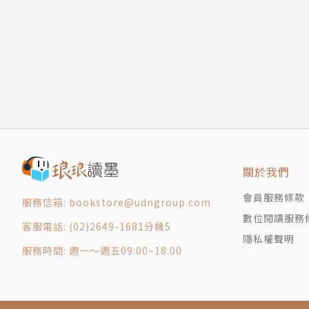
政大新聞、紐約大學媒體生態研究所電影製作組，
居遊long stay：注意居住地治安、交通與生活機
雄獅簽約旅遊達人、雄獅旅遊講師，並以旅行與
高手篇
跨洲旅一次就上手：旅途長、時差問題，靠轉機
現居新加坡，目前正在進修如何兼顧媽媽和旅人
特別篇
家族旅行：三明治的煩惱，有老有少怎麼辦？
曾出版過《愛在日落破曉時：我的巴黎‧維也納
旅行社團體旅行：得事事遷就，小孩大些再嘗試
策》（華成出版）、《從東京到京都：我的珈啡
郵輪：輕鬆的海上渡假村
業出版社出版）（中國）、《追櫻》（天下文化出
Part3 旅行地圖～與小旅伴的吉光片羽
永遠的日本
關於我們
彧馨的碎碎念：陳彧馨 www.facebook.com/Jas
京都：超艱困一打一楓葉主題旅（多多一歲四個
多多君的旅行非日常：我是錢多多 www.facebook.c
會員服務條款
服務信箱: bookstore@udngroup.com
東京：屬於媽媽的任性（多多一歲七個月）
彧馨網路的無定居所：jaschen.com/
數位閱讀服務
客服電話: (02)2649-1681分機5
富士五湖：與你泡溫泉的浪漫（多多一歲七個月
隱私權聲明
北海道：兩歲娃的極限運動（多多滿兩歲）
專家訪談
服務時間: 週一～週五09:00~18:00
箱根：恐怖的「遺失魔咒」（多多滿四歲）
日本東北：訓練大胃王的自然知旅（多多四歲二
王宗輝
東南亞不思議