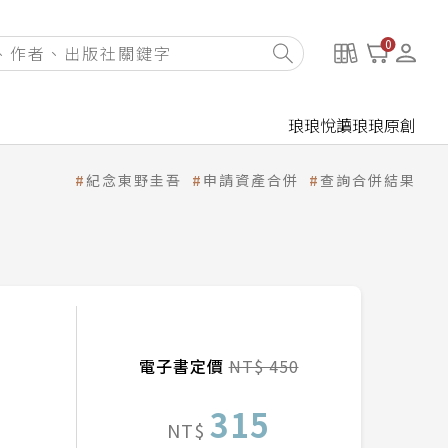
0
琅琅悅讀
琅琅原創
紀念東野圭吾
申請資產合併
查詢合併結果
電子書定價
NT$ 450
315
NT$