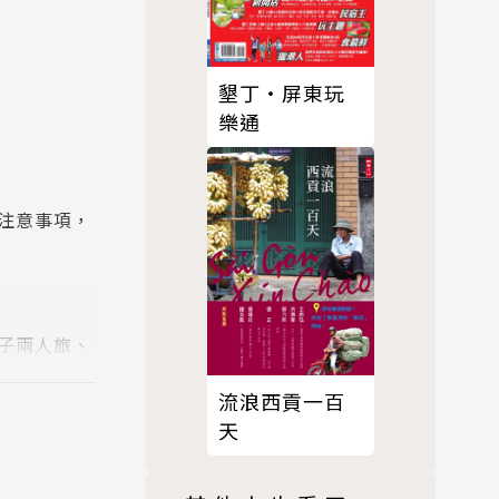
墾丁‧屏東玩
樂通
注意事項，
子兩人旅、
！
流浪西貢一百
天
主題之旅。超