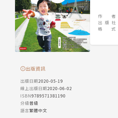
作 者
出 版 社
格 式
出版資訊
出版日期
2020-05-19
線上出版日期
2020-06-02
ISBN
9789571381190
分級
普級
語言
繁體中文