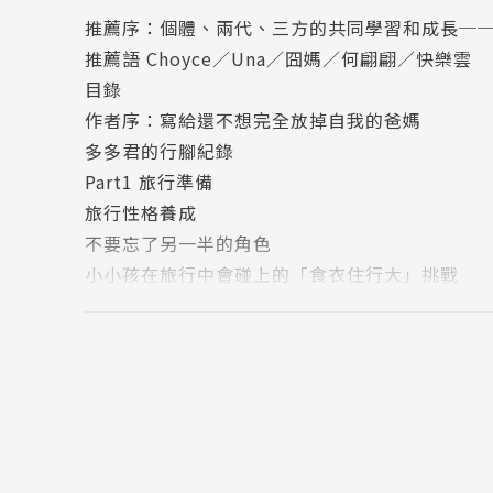
乎你的想像，原來小小孩可以這樣玩，跟著多多
推薦序：個體、兩代、三方的共同學習和成長─
推薦語 Choyce／Una／囧媽／何翩翩／快樂雲
│關於本書│
目錄
非常喜歡旅行的彧馨，即使當了媽媽，內心的旅
作者序：寫給還不想完全放掉自我的爸媽
同勇闖世界」的念頭。彧馨認為：有快樂的媽媽
多多君的行腳紀錄
好。
Part1 旅行準備
旅行性格養成
旅行是她寓教於樂的一種方式，在非日常的旅行
不要忘了另一半的角色
都將成為孩子成長的養分，幫助培養獨立又勇敢的
小小孩在旅行中會碰上的「食衣住行大」挑戰
同走過的27場旅行風景，以及多多從拖油瓶進階
飛機上的那些事
Part2 旅行規畫
新手篇
作者簡介
自駕遊：適合沒出過遠門的親子家庭
一打一的挑戰：能和小孩獨處一整天，你就辦得
陳彧馨Jas Chen
進階篇
主題旅行：適合三歲前進行習