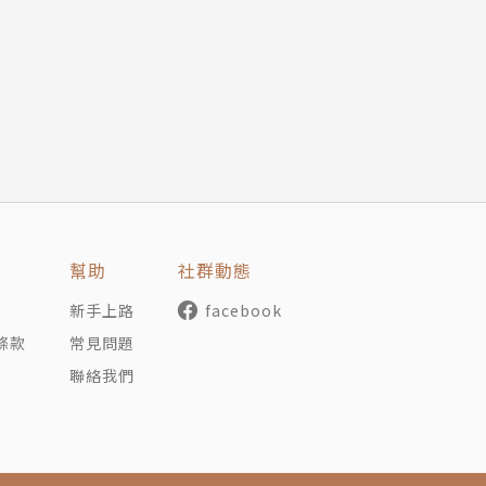
以旅遊文學為主題著有多本著作。曾為Sony女性講座專屬
能
咖啡館為題做過系列演講。專欄散見印刻文學、聯合新聞網及
排解
這兩種身分，目標是能隨時提著孩子就出發。
》（華成出版）、《轉轉香港》（華成出版）、《香港‧澳門
時光》（欣傳媒出版）、《漫步，遇見道地的香港、澳門生活
版）、《100種東京》（凱特文化出版）等。
幫助
社群動態
Story
月）
om/iamchiendodo
新手上路
facebook
條款
常見問題
）
聯絡我們
個月）