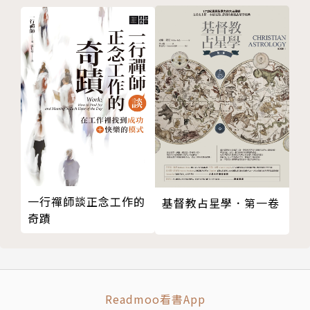
讓孩子按部就班的學習
聖約
聖潔
聖靈
勉勵
這是誰的孩子？
神應許你……
救恩
產業
盼望
一行禪師談正念工作的
讚美
基督教占星學．第一卷
奇蹟
鼓勵的話語
喜樂
事奉
獎賞
Readmoo看書App
授權