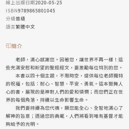
線上出版日期
2020-05-25
ISBN
9789865801045
分級
普級
語言
繁體中文
簡介
老師，滿心感謝您。因著您，讓世界不再一樣！這
些充滿安慰和盼望的聖經經文，要激勵每位特別的您。
本書以四十個主題，不限時空，提供每位老師獨特
的祝福，包括：耐心、智慧、平安、勇氣。這本鼓舞人
心的書，展現的是神對人們的愛和憐憫；而您們正在世
界的每個角落，持續以生命影響生命。
我們要持續為您代禱，願您能全心、全智地滿心了
解神的旨意；透過您的典範，人們將看到唯有基督才能
夠給予的光明。