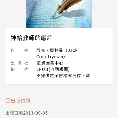
神給教師的應許
作 者
傑克．康特曼（Jack
Countryman）
出 版 社
聖資圖書中心
格 式
EPUB(流動版面)
不提供電子書檔案另存下載
出版資訊
出版日期
2013-09-05