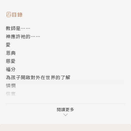
目錄
教師是……
神應許祂的……
愛
恩典
慈愛
福分
為孩子開啟對外在世界的了解
憐憫
信實
恩慈
忍耐
閱讀更多
TEACHER
寬恕