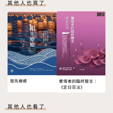
其他人也買了
安慰
能力
力量
發展孩子的責任感
同在
平安
引導
智慧
永生
良善
恩惠
祖先療癒
祝福我的老師……
覺悟者的臨終贈言：
《定日百法》
天堂
天使
真光
其他人也看了
獻祭