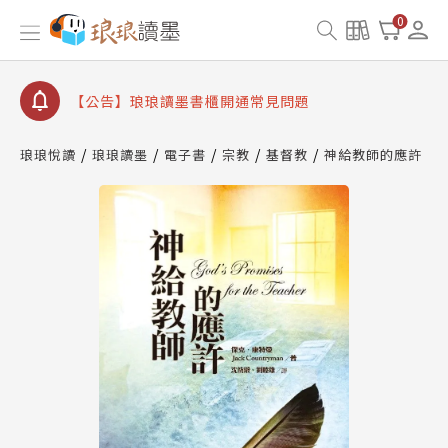
【公告】因 Readmoo 讀墨系統維護中，本站同步暫
0
停部分閱讀服務
【公告】琅琅讀墨數位閱讀資產合併與書櫃開通申請
【公告】琅琅讀墨書櫃開通常見問題
【公告】琅琅讀墨 3 分鐘完成書櫃開通與資產合併申
請圖文教學
琅琅悅讀
琅琅讀墨
電子書
宗教
基督教
神給教師的應許
【公告】琅琅書店服務升級重要說明及資產合併結果
查詢
【公告】因 Readmoo 讀墨系統維護中，本站同步暫
停部分閱讀服務