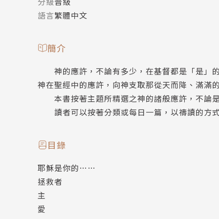
分級
普級
語言
繁體中文
簡介
神的應許，不論有多少，在基督都是「是」的。
神在聖經中的應許，向神支取那從天而降、滿滿
本書按著主題所精選之神的諸般應許，不論是
讀者可以按著分類或每日一篇，以禱讀的方式
目錄
耶穌是你的……
拯救者
主
愛