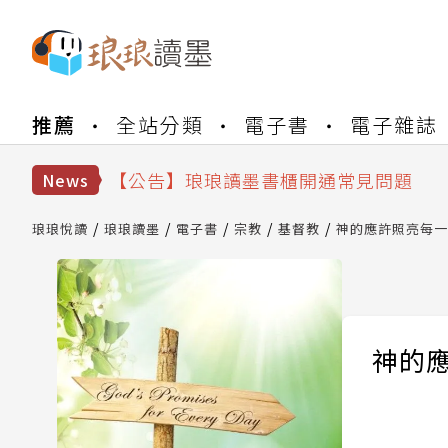
【公告】琅琅書店服務升級重要說明及
推薦
全站分類
電子書
電子雜誌
【公告】因 Readmoo 讀墨系統維護
【公告】琅琅讀墨數位閱讀資產合併與
【公告】琅琅讀墨書櫃開通常見問題
News
【公告】琅琅讀墨 3 分鐘完成書櫃開通
【公告】琅琅書店服務升級重要說明及
琅琅悅讀
琅琅讀墨
電子書
宗教
基督教
神的應許照亮每一
【公告】因 Readmoo 讀墨系統維護
神的