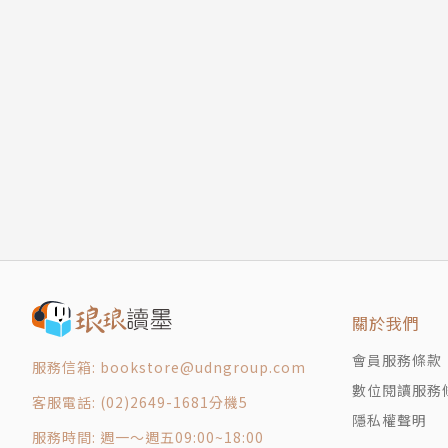
憂慮
孤單
消沉
失望
到了時候/文
有罪
困惑
受試探
發怒
悖逆
被拒絕
你會怎麼做？當你處在……
關於我們
害怕
會員服務條款
服務信箱: bookstore@udngroup.com
自我懷疑
數位閱讀服務
壓力緊繃
客服電話: (02)2649-1681分機5
隱私權聲明
不快樂
服務時間: 週一～週五09:00~18:00