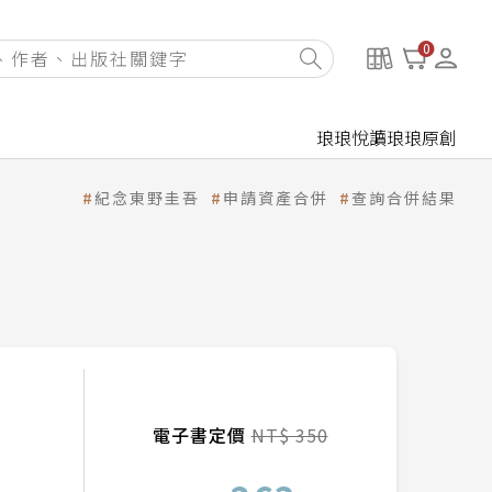
0
琅琅悅讀
琅琅原創
紀念東野圭吾
申請資產合併
查詢合併結果
電子書定價
NT$ 350