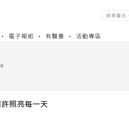
資產合併結果查詢
電子報紙
有聲書
活動專區
中，本站同步暫停部分閱讀服務
書櫃開通申請
與資產合併申請圖文教學
資產合併結果查詢
天
中，本站同步暫停部分閱讀服務
應許照亮每一天