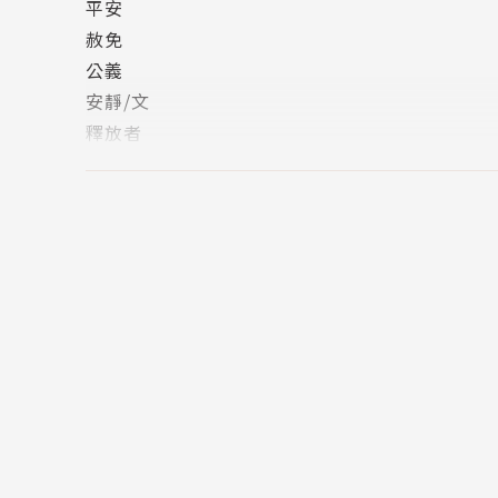
平安
赦免
公義
安靜/文
釋放者
團契
榜樣
朋友
弟兄
保護者
倚靠
答案
滿足
一切
你會怎麼做？當你感到……
沮喪