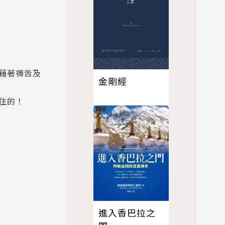
藉著禱告及
金剛經
住的！
進入香巴拉之