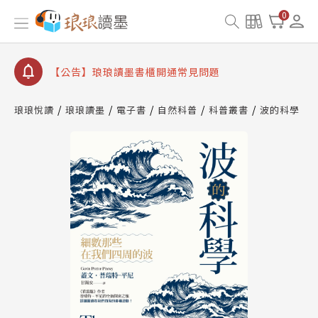
【公告】因 Readmoo 讀墨系統維護中，本站同步暫
0
停部分閱讀服務
【公告】琅琅讀墨數位閱讀資產合併與書櫃開通申請
【公告】琅琅讀墨書櫃開通常見問題
【公告】琅琅讀墨 3 分鐘完成書櫃開通與資產合併申
請圖文教學
琅琅悅讀
琅琅讀墨
電子書
自然科普
科普叢書
波的科學
【公告】琅琅書店服務升級重要說明及資產合併結果
查詢
【公告】因 Readmoo 讀墨系統維護中，本站同步暫
停部分閱讀服務