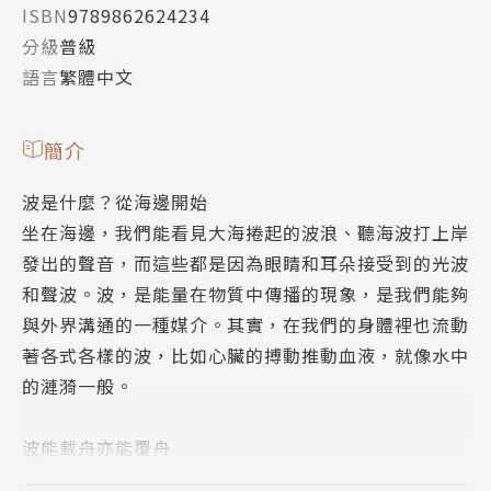
ISBN
9789862624234
分級
普級
語言
繁體中文
簡介
波是什麼？從海邊開始
坐在海邊，我們能看見大海捲起的波浪、聽海波打上岸
發出的聲音，而這些都是因為眼睛和耳朵接受到的光波
和聲波。波，是能量在物質中傳播的現象，是我們能夠
與外界溝通的一種媒介。其實，在我們的身體裡也流動
著各式各樣的波，比如心臟的搏動推動血液，就像水中
的漣漪一般。
波能載舟亦能覆舟
波也應用在我們的生活中，比如手機網路的微波、海中