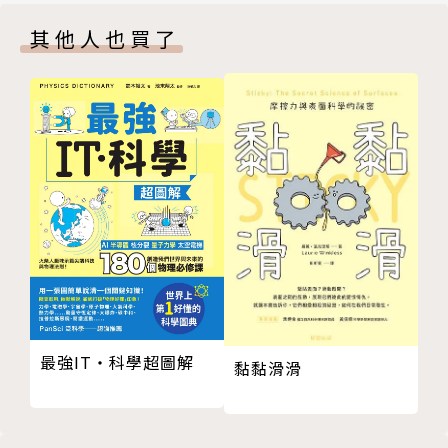
圖片來源
學業結束後由科學界踏入「譯界」，現為專職譯者。曾
其他人也買了
索引
擔任Discovery頻道與資訊雜誌編譯，現仍定期為《科
學人》及《BBC知識》等雜誌翻譯。書籍譯作包括
《因果革命：人工智慧的大未來》、《決斷的演算：預
測、分析與好決策的11堂邏輯課》等。目前住在有山
有海有美食的台灣頭基隆，熱愛吸收各類知識，正努力
朝「全方位譯人」的目標邁進。
最強IT・科學超圖解
黏黏滑滑