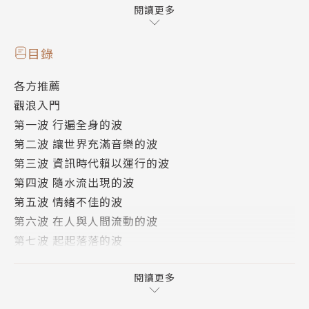
交通的聲納定位等等。但是，海嘯等等的巨型波浪也會
閱讀更多
毀壞城市，造成巨大損失。且看《看雲趣》作者普瑞特
─平尼上山下海，從物理學、生物學的角度帶我們檢視
目錄
了各種存在我們周圍，卻又常常被我們忽略的波。
各方推薦
觀浪入門
作者簡介
第一波 行遍全身的波
第二波 讓世界充滿音樂的波
蓋文‧普瑞特─平尼Gavin Pretor-Pinney
第三波 資訊時代賴以運行的波
「賞雲協會」（The Cloud Appreciation Society）
第四波 隨水流出現的波
與《遊手好閒》雜誌（Idler Magazine）創辦人。喜
第五波 情緒不佳的波
歡觀察波浪，包括海上的波濤還有足球場裡觀眾的波浪
第六波 在人與人間流動的波
舞。著有《看雲趣》等書。
第七波 起起落落的波
第八波 為世界帶來色彩的波
譯者簡介
第九波 消失在岸邊的波
閱讀更多
致謝
甘錫安