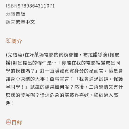
ISBN
9789864311071
分級
普級
語言
繁體中文
簡介
(完結篇)在好萊塢電影的試鏡會裡，布拉諾導演(佩皮
諾)對星提出的條件是…「你能在我的電影裡變成星同
學的模樣嗎？」對一直隱藏真實身分的星而言，這是會
讓身心凍結的大事！亞弓宣言：「我會通過試鏡，保護
星同學！」試鏡的結果如何呢？然後，三角戀情又有什
麼樣的發展呢？情況危急的演藝界喜歡，終於邁入高
潮！
目錄