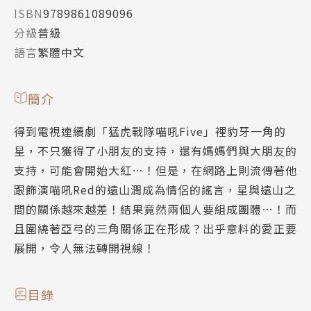
ISBN
9789861089096
分級
普級
語言
繁體中文
簡介
得到電視連續劇「猛虎戰隊喵吼Five」裡豹牙一角的
星，不只獲得了小朋友的支持，還有媽媽們與大朋友的
支持，可能會開始大紅…！但是，在網路上則流傳著他
跟飾演喵吼Red的遠山潤成為情侶的謠言，星與遠山之
間的關係越來越差！結果竟然兩個人要組成團體…！而
且圍繞著亞弓的三角關係正在形成？出乎意料的愛正要
展開，令人無法轉開視線！
目錄