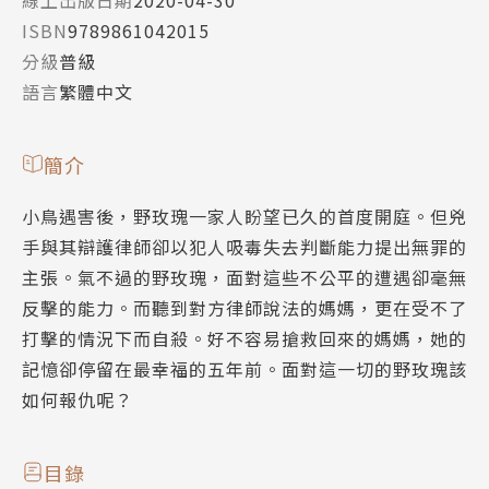
ISBN
9789861042015
分級
普級
語言
繁體中文
簡介
小鳥遇害後，野玫瑰一家人盼望已久的首度開庭。但兇
手與其辯護律師卻以犯人吸毒失去判斷能力提出無罪的
主張。氣不過的野玫瑰，面對這些不公平的遭遇卻毫無
反擊的能力。而聽到對方律師說法的媽媽，更在受不了
打擊的情況下而自殺。好不容易搶救回來的媽媽，她的
記憶卻停留在最幸福的五年前。面對這一切的野玫瑰該
如何報仇呢？
目錄