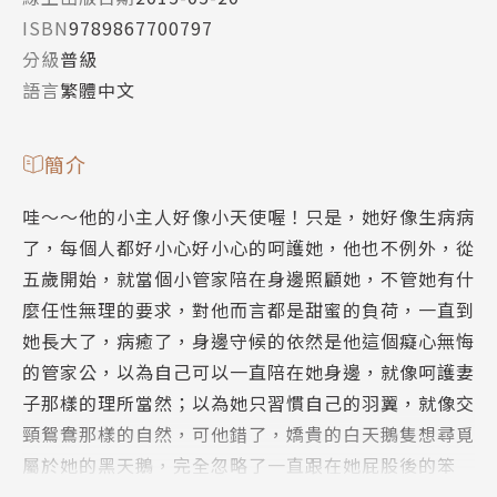
ISBN
9789867700797
分級
普級
語言
繁體中文
簡介
哇～～他的小主人好像小天使喔！只是，她好像生病病
了，每個人都好小心好小心的呵護她，他也不例外，從
五歲開始，就當個小管家陪在身邊照顧她，不管她有什
麼任性無理的要求，對他而言都是甜蜜的負荷，一直到
她長大了，病癒了，身邊守候的依然是他這個癡心無悔
的管家公，以為自己可以一直陪在她身邊，就像呵護妻
子那樣的理所當然；以為她只習慣自己的羽翼，就像交
頸鴛鴦那樣的自然，可他錯了，嬌貴的白天鵝隻想尋覓
屬於她的黑天鵝，完全忽略了一直跟在她屁股後的笨
鴨，他不想放棄，他一直在等，等待她回眸時的一絲眷