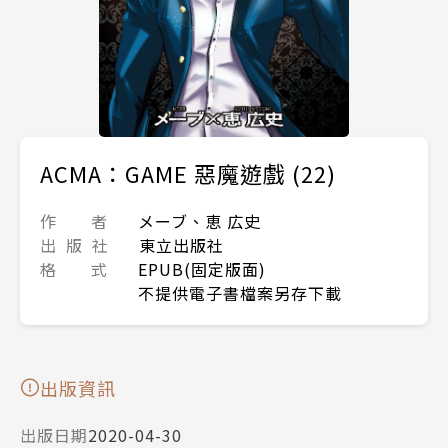
ACMA：GAME 惡魔遊戲 (22)
作 者
メーブ、恵 広史
出 版 社
東立出版社
格 式
EPUB(固定版面)
不提供電子書檔案另存下載
出版資訊
出版日期
2020-04-30