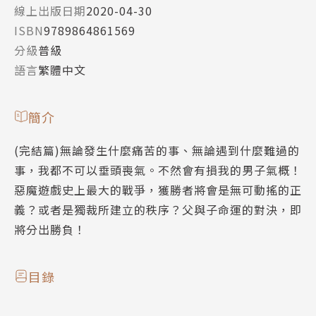
線上出版日期
2020-04-30
ISBN
9789864861569
分級
普級
語言
繁體中文
簡介
(完結篇)無論發生什麼痛苦的事、無論遇到什麼難過的
事，我都不可以垂頭喪氣。不然會有損我的男子氣概！
惡魔遊戲史上最大的戰爭，獲勝者將會是無可動搖的正
義？或者是獨裁所建立的秩序？父與子命運的對決，即
將分出勝負！
目錄