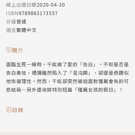
線上出版日期
2020-04-30
ISBN
9789863173557
分級
普級
語言
繁體中文
簡介
面臨生死一線時，千紘做了愛的「告白」。不知是否是
告白奏效，禮彌雖然陷入了「混沌期」，卻還是奇蹟似
地恢復理性。然而，千紘卻突然被迫面對殭屍會有的可
悲結局…另外還收錄特別短篇「殭屍女孩的假日」！
目錄