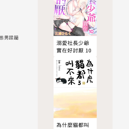
態男蹂躪
溺愛社長少爺
實在好討厭 10
為什麼貓都叫