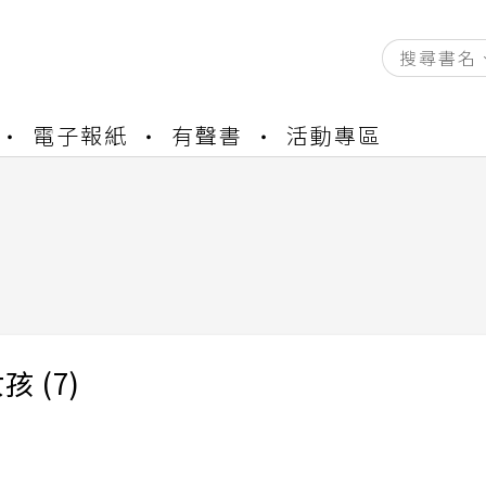
資產合併結果查詢
電子報紙
有聲書
活動專區
書櫃開通申請
與資產合併申請圖文教學
資產合併結果查詢
書櫃開通申請
 (7)