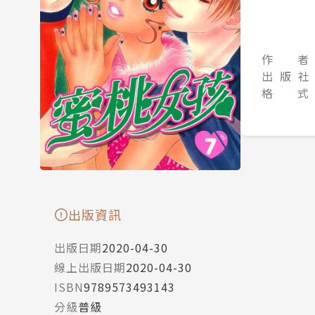
作 者
出 版 社
格 式
出版資訊
出版日期
2020-04-30
線上出版日期
2020-04-30
ISBN
9789573493143
分級
普級