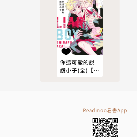
你這可愛的說
謊小子(全)【含
電子限定特
典】
Readmoo看書App