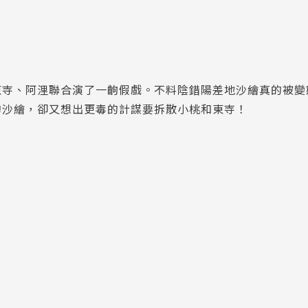
東寺、阿浬聯合演了一齣假戲。不料陰錯陽差地沙繪真的被變
的沙繪，卻又想出更毒的計謀要拆散小桃和東寺！