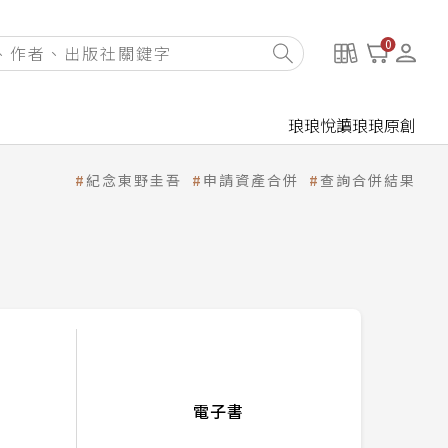
0
琅琅悅讀
琅琅原創
紀念東野圭吾
申請資產合併
查詢合併結果
電子書