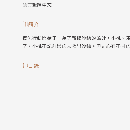
語言
繁體中文
簡介
復仇行動開始了！為了報復沙繪的詭計，小桃、
了，小桃不記前嫌的去救出沙繪。但是心有不甘
目錄