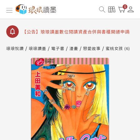
查詢
0
【公告】因 Readmoo 讀墨系統維護中，本站同步暫
停部分閱讀服務
【公告】琅琅讀墨數位閱讀資產合併與書櫃開通申請
【公告】琅琅讀墨書櫃開通常見問題
【公告】琅琅讀墨 3 分鐘完成書櫃開通與資產合併申
琅琅悅讀
琅琅讀墨
電子書
漫畫
戀愛故事
蜜桃女孩 (6)
請圖文教學
【公告】琅琅書店服務升級重要說明及資產合併結果
查詢
【公告】因 Readmoo 讀墨系統維護中，本站同步暫
停部分閱讀服務