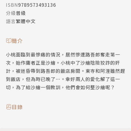
ISBN
9789573493136
分級
普級
語言
繁體中文
簡介
小桃面臨到最慘痛的情況，居然慘遭路吾郎奪走第一
次，始作庸者正是沙繪。小桃中了沙繪陰險狡詐的奸
計，被迷昏帶到路吾郎的飯店房間。東寺和阿浬雖然趕
到飯店，但為時已晚了…。幸好兩人的愛化解了這一
切，為了給沙繪一個教訓，他們會如何整沙繪呢？
目錄