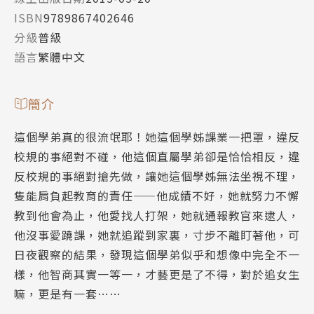
ISBN
9789867402646
分級
普級
語言
繁體中文
簡介
這個學弟真的很流氓耶！她這個學姊課業一把罩，違反
校規的事絕對不碰，他這個直屬學弟卻是恰恰相反，違
反校規的事絕對搶先做，讓她這個學姊無法坐視不理，
隻能肩負起教育的責任——他成績不好，她就努力不懈
教到他會為止，他愛找人打架，她就通報教官來逮人，
他沒事愛蹺課，她就追蹤到家裏，寸步不離盯著他，可
日夜觀察的結果，發現這個學弟似乎和想像中完全不一
樣，他智商其實一等一，才藝更是了不得，對於追女生
嘛，更是有一套……