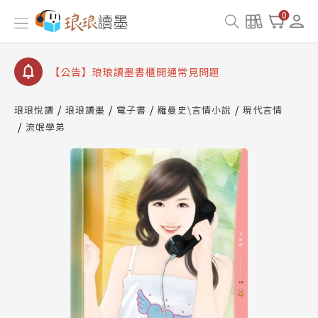
【公告】因 Readmoo 讀墨系統維護中，本站同步暫
0
停部分閱讀服務
【公告】琅琅讀墨數位閱讀資產合併與書櫃開通申請
【公告】琅琅讀墨書櫃開通常見問題
【公告】琅琅讀墨 3 分鐘完成書櫃開通與資產合併申
請圖文教學
琅琅悅讀
琅琅讀墨
電子書
羅曼史\言情小說
現代言情
【公告】琅琅書店服務升級重要說明及資產合併結果
流氓學弟
查詢
【公告】因 Readmoo 讀墨系統維護中，本站同步暫
停部分閱讀服務