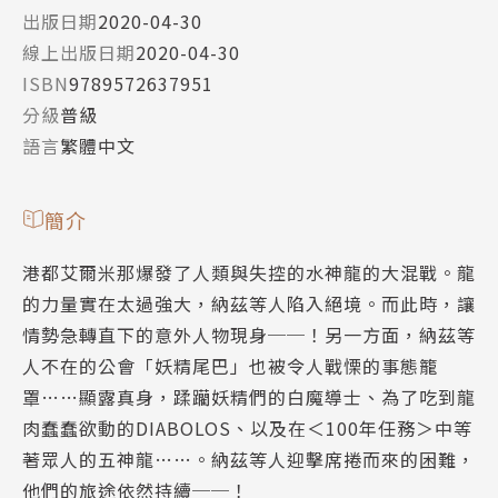
出版日期
2020-04-30
線上出版日期
2020-04-30
ISBN
9789572637951
分級
普級
語言
繁體中文
簡介
港都艾爾米那爆發了人類與失控的水神龍的大混戰。龍
的力量實在太過強大，納茲等人陷入絕境。而此時，讓
情勢急轉直下的意外人物現身──！另一方面，納茲等
人不在的公會「妖精尾巴」也被令人戰慄的事態籠
罩……顯露真身，蹂躪妖精們的白魔導士、為了吃到龍
肉蠢蠢欲動的DIABOLOS、以及在＜100年任務＞中等
著眾人的五神龍……。納茲等人迎擊席捲而來的困難，
他們的旅途依然持續──！