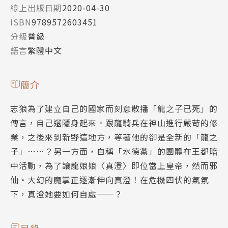
線上出版日期
2020-04-30
ISBN
9789572603451
分級
普級
語言
繁體中文
簡介
志狼為了建立自己的國家而刻意散播「龍之子已死」的
傳言，自己還隱身起來。跟龍騎兵在神山進行嚴苛的修
業，之後來到新野這地方，等著他的卻是全新的「龍之
子」……？另一方面，自稱「水德黨」的團體在王都暗
中活動，為了讓龍娘娘〈真澄〉即位當上皇帝，然而邪
仙‧大幻的魔掌正逐漸伸向真澄！在危機四伏的氣氛
下，真澄她要如何自處──？
目錄