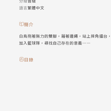
分級
普級
語言
繁體中文
簡介
白鳥拖著無力的雙腳，藉著邊繩，站上摔角擂台
加入籃球隊，尋找自己存在的意義……
目錄