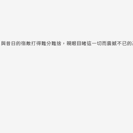
，與昔日的宿敵打得難分難捨，親眼目睹這一切而震撼不已的