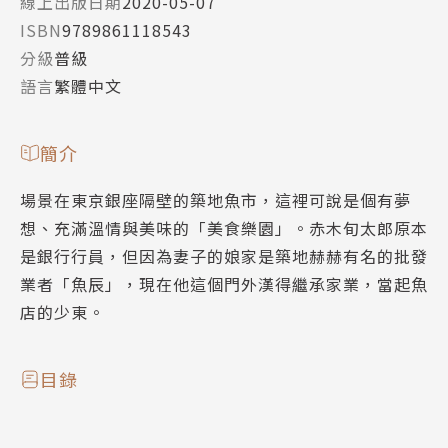
線上出版日期
2020-05-07
ISBN
9789861118543
分級
普級
語言
繁體中文
簡介
場景在東京銀座隔壁的築地魚市，這裡可說是個有夢
想、充滿溫情與美味的「美食樂園」。赤木旬太郎原本
是銀行行員，但因為妻子的娘家是築地赫赫有名的批發
業者「魚辰」，現在他這個門外漢得繼承家業，當起魚
店的少東。
目錄