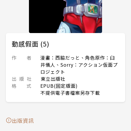
動感假面 (5)
作 者
漫畫：西脇だっと、角色原作：臼
井儀人、Sorry：アクション仮面プ
ロジェクト
出 版 社
東立出版社
格 式
EPUB(固定版面)
不提供電子書檔案另存下載
出版資訊