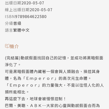
出版日期
2020-05-07
線上出版日期
2020-05-07
ISBN
9789864622580
分級
普級
語言
繁體中文
簡介
(完結篇)動感假面找回自己的記憶，並成功將黑暗假面
淨化了。
可是黑暗假面體內藏著一個會與人類融合、操控其身
體，名為「Ｅｍｐｅｒｏｒ」的高次元生命體。
「Ｅｍｐｅｒｏｒ」的力量強大，不是以往怪人化的人
類所能相比。
再這麼下去，地球會被憎恨控制！
巴爾、美聰、ＡＢＫ…大家的心靈與動感假面合而為