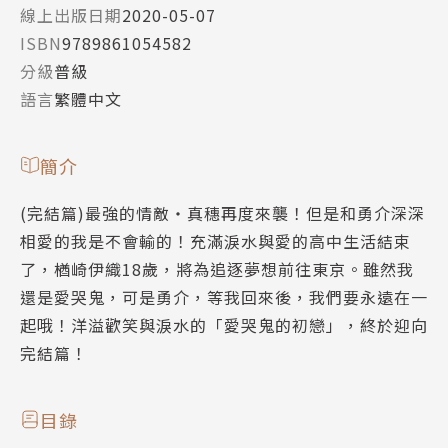
線上出版日期
2020-05-07
ISBN
9789861054582
分級
普級
語言
繁體中文
簡介
(完結篇)最強的情敵‧真穗再度來襲！但是和勇介深深
相愛的我是不會輸的！充滿淚水與愛的高中生活結束
了，楢崎伊織18歲，將為追逐夢想前往東京。雖然我
還是愛哭鬼，可是勇介，等我回來後，我們要永遠在一
起哦！洋溢歡笑與淚水的「愛哭鬼的初戀」，終於迎向
完結篇！
目錄