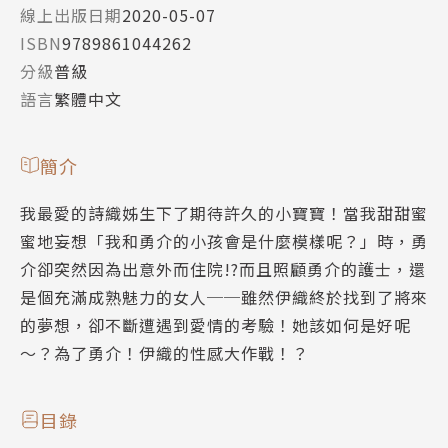
線上出版日期
2020-05-07
ISBN
9789861044262
分級
普級
語言
繁體中文
簡介
我最愛的詩織姊生下了期待許久的小寶寶！當我甜甜蜜
蜜地妄想「我和勇介的小孩會是什麼模樣呢？」時，勇
介卻突然因為出意外而住院!?而且照顧勇介的護士，還
是個充滿成熟魅力的女人──雖然伊織終於找到了將來
的夢想，卻不斷遭遇到愛情的考驗！她該如何是好呢
～？為了勇介！伊織的性感大作戰！？
目錄