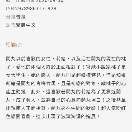
ISBN
9789863171928
分級
普級
語言
繁體中文
簡介
蘭丸以前喜歡的女性．莉緒，以及活在蘭丸的現在的桃
子。愛他的兩個人終於正面相對了！官能小說家桃子是
女大學生，她的戀人．蘭丸則是超級模特兒。但是知道
莉緒是蘭丸的青梅竹馬，且是初戀的對象，讓桃子的心
產生動搖。此外，還喜歡著蘭丸的莉緒為了更靠近蘭
丸，成了藝人，並將自己的心意向蘭丸坦白！之後甚至
出現兩人正面相對、蘭丸夾在中間的狀態！超人氣粉紅
色戀愛喜劇，這次出現了波濤洶湧的進展！