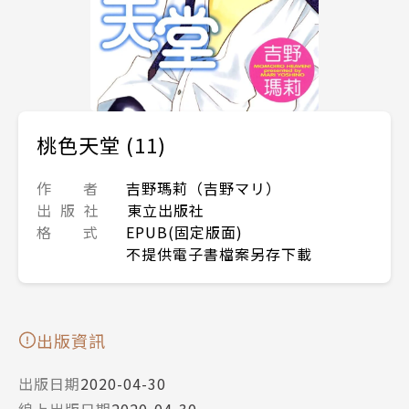
桃色天堂 (11)
作 者
吉野瑪莉（吉野マリ）
出 版 社
東立出版社
格 式
EPUB(固定版面)
不提供電子書檔案另存下載
出版資訊
出版日期
2020-04-30
線上出版日期
2020-04-30