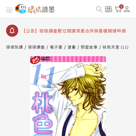
【公告】琅琅書店服務升級重要說明及資產合併結果
0
查詢
【公告】因 Readmoo 讀墨系統維護中，本站同步暫
停部分閱讀服務
【公告】琅琅讀墨數位閱讀資產合併與書櫃開通申請
【公告】琅琅讀墨書櫃開通常見問題
琅琅悅讀
琅琅讀墨
電子書
漫畫
戀愛故事
桃色天堂 (11)
【公告】琅琅讀墨 3 分鐘完成書櫃開通與資產合併申
請圖文教學
【公告】琅琅書店服務升級重要說明及資產合併結果
查詢
【公告】因 Readmoo 讀墨系統維護中，本站同步暫
停部分閱讀服務