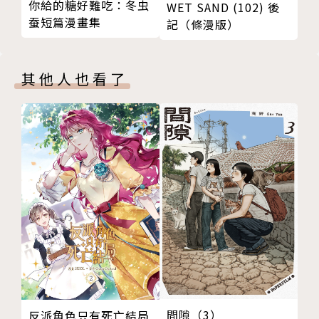
你給的糖好難吃：冬虫
WET SAND (102) 後
蚕短篇漫畫集
記（條漫版）
其他人也看了
間隙（3）
反派角色只有死亡結局