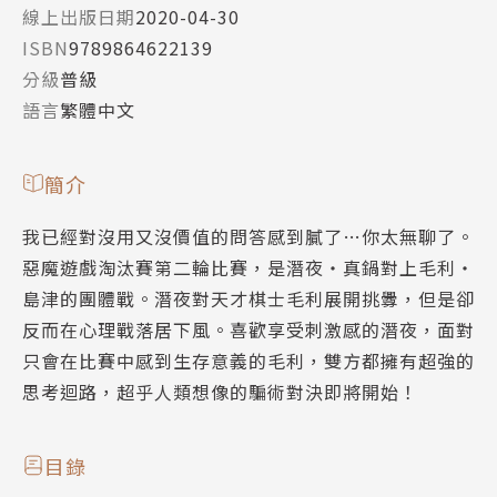
線上出版日期
2020-04-30
ISBN
9789864622139
分級
普級
語言
繁體中文
簡介
我已經對沒用又沒價值的問答感到膩了…你太無聊了。
惡魔遊戲淘汰賽第二輪比賽，是潛夜・真鍋對上毛利・
島津的團體戰。潛夜對天才棋士毛利展開挑釁，但是卻
反而在心理戰落居下風。喜歡享受刺激感的潛夜，面對
只會在比賽中感到生存意義的毛利，雙方都擁有超強的
思考迴路，超乎人類想像的騙術對決即將開始！
目錄