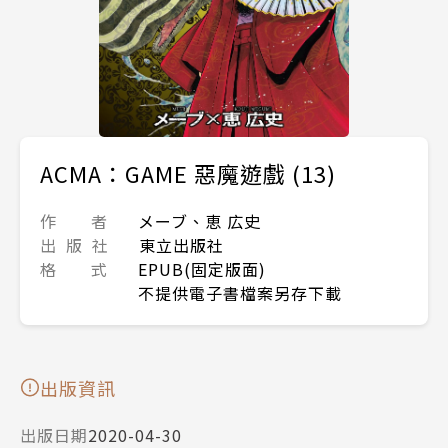
ACMA：GAME 惡魔遊戲 (13)
作 者
メーブ、恵 広史
出 版 社
東立出版社
格 式
EPUB(固定版面)
不提供電子書檔案另存下載
出版資訊
出版日期
2020-04-30