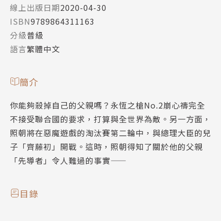
線上出版日期
2020-04-30
ISBN
9789864311163
分級
普級
語言
繁體中文
簡介
你能夠殺掉自己的父親嗎？永恆之槍No.2崩心禱完全
不接受聯合國的要求，打算與全世界為敵。另一方面，
照朝將在惡魔遊戲的淘汰賽第二輪中，與總理大臣的兒
子「齊藤初」開戰。這時，照朝得知了關於他的父親
「先導者」令人難過的事實――
目錄