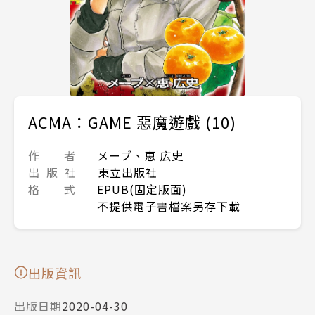
ACMA：GAME 惡魔遊戲 (10)
作 者
メーブ、恵 広史
出 版 社
東立出版社
格 式
EPUB(固定版面)
不提供電子書檔案另存下載
出版資訊
出版日期
2020-04-30