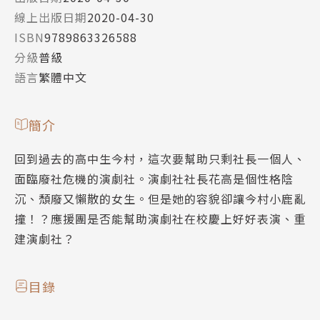
線上出版日期
2020-04-30
ISBN
9789863326588
分級
普級
語言
繁體中文
簡介
回到過去的高中生今村，這次要幫助只剩社長一個人、
面臨廢社危機的演劇社。演劇社社長花高是個性格陰
沉、頹廢又懶散的女生。但是她的容貌卻讓今村小鹿亂
撞！？應援團是否能幫助演劇社在校慶上好好表演、重
建演劇社？
目錄