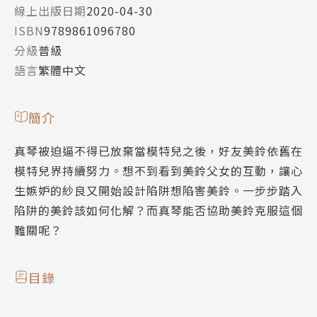
線上出版日期
2020-04-30
ISBN
9789861096780
分級
普級
語言
繁體中文
簡介
真琴被迫逼不得已放棄當模特兒之後，好友美鈴依舊在
模特兒界持續努力。想不到看到美鈴父女的互動，讓心
生嫉妒的紗良又開始設計陷阱想陷害美鈴。一步步踏入
陷阱的美鈴該如何化解？而真琴能否協助美鈴克服這個
難關呢？
目錄