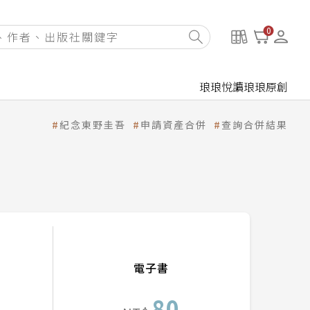
0
琅琅悅讀
琅琅原創
紀念東野圭吾
申請資產合併
查詢合併結果
電子書
80