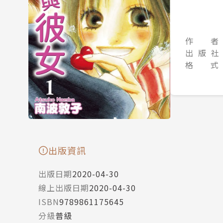
作 者
出 版 社
格 式
出版資訊
出版日期
2020-04-30
線上出版日期
2020-04-30
ISBN
9789861175645
分級
普級