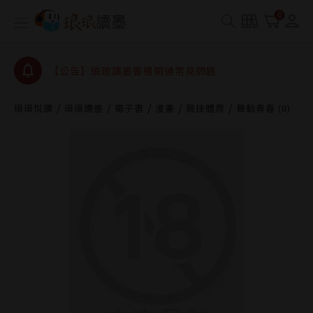
【公告】琅琅書店服務升級重要說明及資產合併結果
0
查詢
【公告】琅琅讀墨數位閱讀資產合併與書櫃開通申請
【公告】琅琅讀墨書櫃開通常見問題
【公告】琅琅讀墨 3 分鐘完成書櫃開通與資產合併申
請圖文教學
琅琅悅讀
琅琅讀墨
電子書
漫畫
競技體育
舞動青春 (8)
【公告】琅琅書店服務升級重要說明及資產合併結果
查詢
【公告】琅琅讀墨數位閱讀資產合併與書櫃開通申請