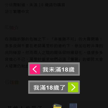
分級
限制級，未滿 18 歲請勿購買
語言
繁體中文
簡介
在瀕臨拆夥的危機之下，「非獲勝不可」的大賽開幕！
多多良與千夏在老師萬里紗的邀約下，參加在輕井澤的
共同練習。然而兩人之間的關係卻持續惡化。儘管多多
良擔心不已，萬里紗要求他們必須「獲勝」的都民大會
Ａ級賽仍就此揭開序幕！
目錄
其他人也買了