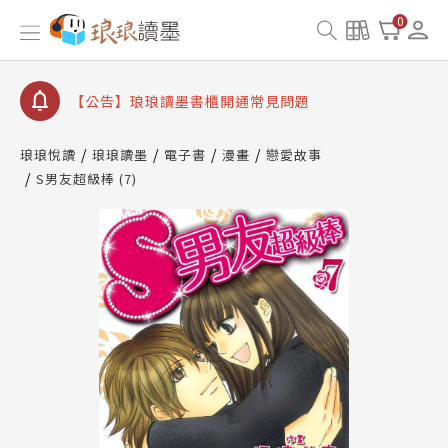
【公告】琅琅書店服務升級重要說明及資產合併結果
查詢
0
【公告】琅琅讀墨數位閱讀資產合併與書櫃開通申請
【公告】琅琅讀墨書櫃開通常見問題
【公告】琅琅讀墨 3 分鐘完成書櫃開通與資產合併申
請圖文教學
琅琅悅讀
琅琅讀墨
電子書
漫畫
戀愛故事
【公告】琅琅書店服務升級重要說明及資產合併結果
S男友超級棒 (7)
查詢
【公告】琅琅讀墨數位閱讀資產合併與書櫃開通申請