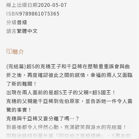
線上出版日期
2020-05-07
ISBN
9789861075365
分級
普級
語言
繁體中文
簡介
(完結篇)超S的克穗王子和千亞稀在歷驗重重誤會與曲
折之後，再度確認彼此之間的感情，幸福的兩人又面臨
了新的難關！
出現在兩人面前的是超S王子的父親=超S國王！
克穗的父親邀千亞稀到佐伯原家，並告訴她一件令人震
驚的事實！
克穗與千亞稀又要分離了嗎…？
到最後都令人怦然心動，充滿歡笑與淚水的完結篇！
同時收錄特別番外篇「阿拉伯之夜超級棒」，S男友的