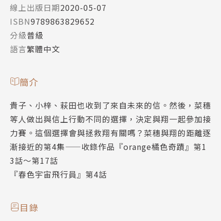
線上出版日期
2020-05-07
ISBN
9789863829652
分級
普級
語言
繁體中文
簡介
貴子、小梓、萩田也收到了來自未來的信。然後，菜穗
等人做出與信上行動不同的選擇，決定與翔一起參加接
力賽。這個選擇會與拯救翔有關嗎？菜穗與翔的距離逐
漸接近的第4集——收錄作品『orange橘色奇蹟』第1
3話～第17話
『春色宇宙飛行員』第4話
目錄