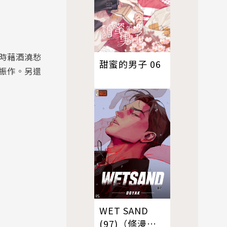
時藉酒澆愁
甜蜜的男子 06
振作。另還
WET SAND
(97)（條漫