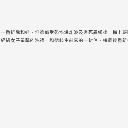
過一番折騰和好，但德郎受恐怖爆炸波及客死異鄉後，梅上班
，經過女子拳擊的洗禮，和德郎生前寫的一封信，梅最後重新