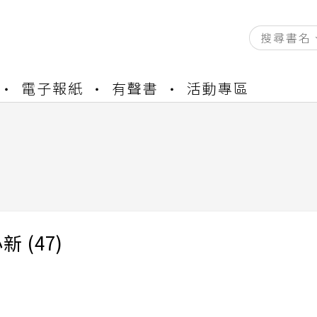
資產合併結果查詢
電子報紙
有聲書
活動專區
書櫃開通申請
與資產合併申請圖文教學
資產合併結果查詢
書櫃開通申請
 (47)