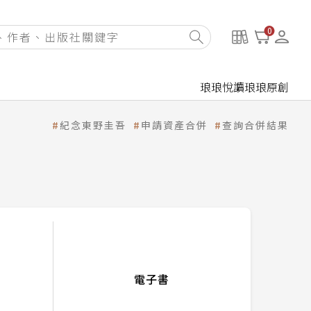
0
琅琅悅讀
琅琅原創
紀念東野圭吾
申請資產合併
查詢合併結果
電子書