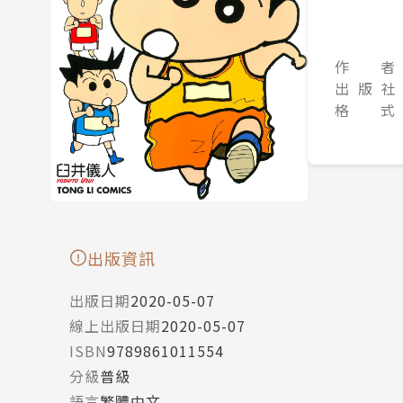
作 者
出 版 社
格 式
出版資訊
出版日期
2020-05-07
線上出版日期
2020-05-07
ISBN
9789861011554
分級
普級
語言
繁體中文