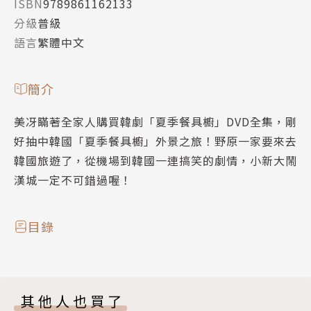
ISBN
9789861162133
分級
普級
語言
繁體中文
簡介
美冴瞞著全家人購買韓劇「夏季餐具櫥」DVD全集，剛
好抽中韓國「夏季餐具櫥」外景之旅！野原一家要來去
韓國旅遊了，從機場到韓國一連搞笑的劇情，小新大鬧
漢城一定不可錯過喔！
目錄
其他人也買了