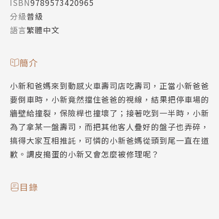
ISBN
9789573420965
分級
普級
語言
繁體中文
簡介
小新和爸媽來到動感火車壽司店吃壽司，正當小新爸爸
要倒車時，小新竟然擋住爸爸的視線，結果把停車場的
牆壁給撞裂，保險桿也撞壞了；接著吃到一半時，小新
為了拿某一盤壽司，而把其他客人疊好的盤子也弄碎，
搞得大家互相推託，可憐的小新爸媽從頭到尾一直在道
歉。調皮搗蛋的小新又會怎麼被修理呢？
目錄