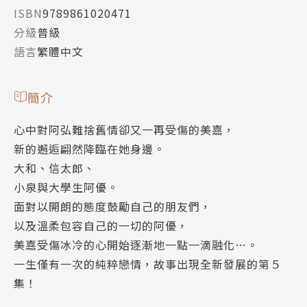
ISBN
9789861020471
分級
普級
語言
繁體中文
簡介
心中對阿弘難捨舊情卻又一再受傷的美嘉，
新的邂逅翩然降臨在她身邊。
大和、信太郎、
小泉與大學生阿優。
面對以開朗的態度鼓勵自己的朋友們，
以及溫柔包容自己的一切的阿優，
美嘉受傷冰冷的心開始逐漸地一點一滴融化…。
一生僅有一次的純粹戀情，故事出現全新發展的第５
集！