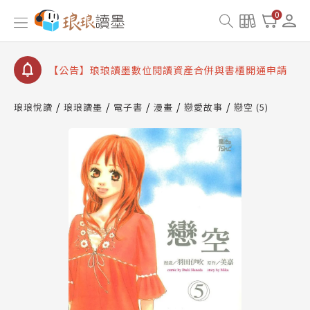
【公告】因 Readmoo 讀墨系統維護中，本站同步暫
0
停部分閱讀服務
【公告】琅琅讀墨數位閱讀資產合併與書櫃開通申請
【公告】琅琅讀墨書櫃開通常見問題
【公告】琅琅讀墨 3 分鐘完成書櫃開通與資產合併申
請圖文教學
琅琅悅讀
琅琅讀墨
電子書
漫畫
戀愛故事
戀空 (5)
【公告】琅琅書店服務升級重要說明及資產合併結果
查詢
【公告】因 Readmoo 讀墨系統維護中，本站同步暫
停部分閱讀服務