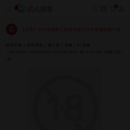
【公告】琅琅書店服務升級重要說明及資產合併結果
0
查詢
【公告】因 Readmoo 讀墨系統維護中，本站同步暫
停部分閱讀服務
【公告】琅琅讀墨數位閱讀資產合併與書櫃開通申請
【公告】琅琅讀墨書櫃開通常見問題
琅琅悅讀
琅琅讀墨
電子書
漫畫
BL漫畫
【公告】琅琅讀墨 3 分鐘完成書櫃開通與資產合併申
BLOOMS SCREAMING KISS ME KISS ME KISS ME~吶喊之吻~
請圖文教學
(全)
【公告】琅琅書店服務升級重要說明及資產合併結果
查詢
【公告】因 Readmoo 讀墨系統維護中，本站同步暫
停部分閱讀服務