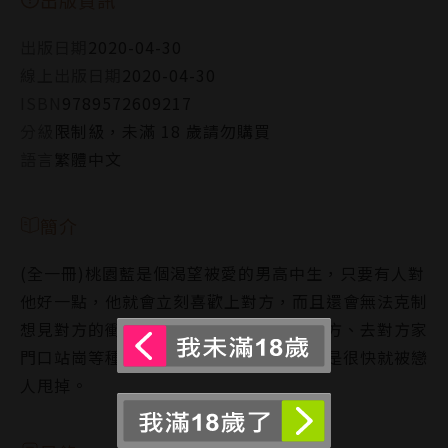
出版日期
2020-04-30
線上出版日期
2020-04-30
ISBN
9789572609217
分級
限制級，未滿 18 歲請勿購買
語言
繁體中文
簡介
(全一冊)桃園藍是個渴望被愛的男高中生，只要有人對
他好一點，他就會立刻喜歡上對方，而且還會無法克制
想見對方的衝動，做出在半夜打電話給對方、去對方家
門口站崗等種種驚人的舉止，因此，他總是很快就被戀
人甩掉。