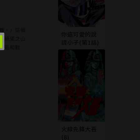
難。」這個
你這可愛的說
當絕望之山
謊小子(第1話)
邂逅和戰
火線先鋒大吾
(8)