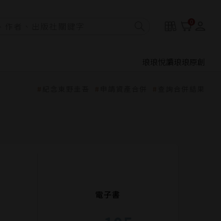
0
琅琅悅讀
琅琅原創
紀念東野圭吾
申請資產合併
查詢合併結果
電子書