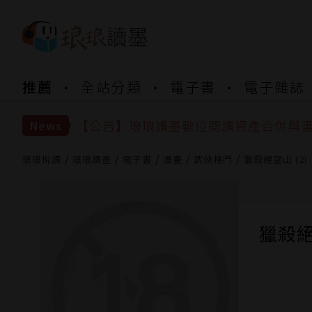
【公告】琅琅書店服務升級重要說明及
推薦
全站分類
電子書
電子雜誌
【公告】因 Readmoo 讀墨系統維護
【公告】琅琅讀墨數位閱讀資產合併與
News
【公告】琅琅讀墨書櫃開通常見問題
【公告】琅琅讀墨 3 分鐘完成書櫃開通
【公告】琅琅書店服務升級重要說明及
琅琅悅讀
琅琅讀墨
電子書
漫畫
武俠格鬥
獵殺絕望山 (2)
【公告】因 Readmoo 讀墨系統維護
獵殺絕