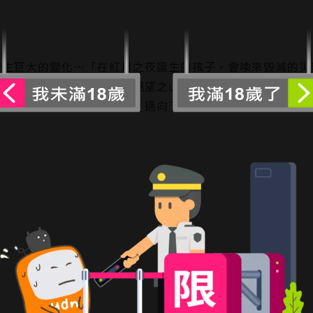
發生巨大的變化…「在紅月之夜誕生的孩子，會喚來毀滅的災
受迫害。有一天，被稱為「絕望之山」的巨大生物突然來襲。
戰。然後，阿克烏背負悲傷，邁向了新的世界，邁向了嶄新的