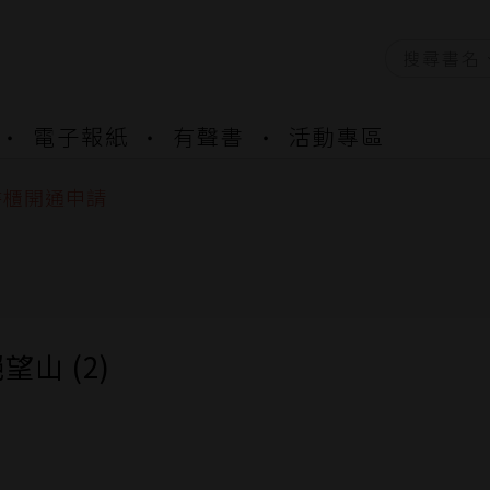
資產合併結果查詢
電子報紙
有聲書
活動專區
中，本站同步暫停部分閱讀服務
書櫃開通申請
與資產合併申請圖文教學
資產合併結果查詢
中，本站同步暫停部分閱讀服務
望山 (2)