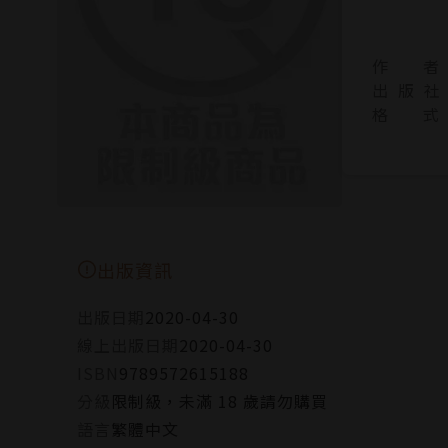
作 者
出 版 社
格 式
出版資訊
出版日期
2020-04-30
線上出版日期
2020-04-30
ISBN
9789572615188
分級
限制級，未滿 18 歲請勿購買
語言
繁體中文