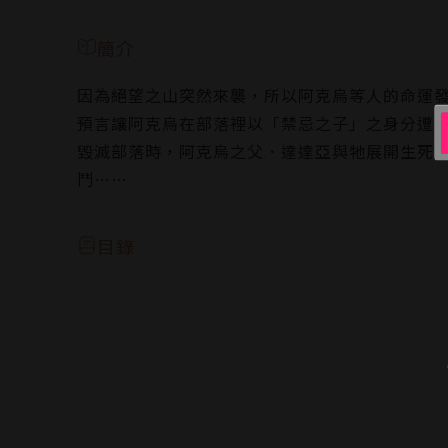
簡介
因為絕望之山突然來襲，所以阿克烏等人的命運
預言讓阿克烏在部落裡以「禁忌之子」之身分遭
毀滅部落時，阿克烏之父．達達亞與牠展開生死
鬥……
目錄