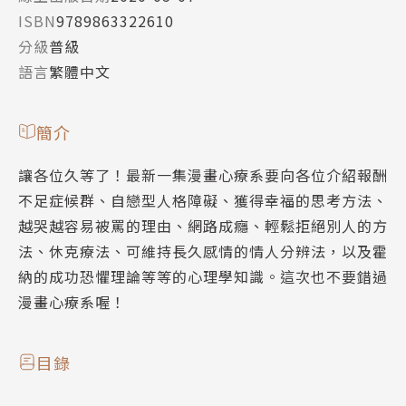
ISBN
9789863322610
分級
普級
語言
繁體中文
簡介
讓各位久等了！最新一集漫畫心療系要向各位介紹報酬
不足症候群、自戀型人格障礙、獲得幸福的思考方法、
越哭越容易被罵的理由、網路成癮、輕鬆拒絕別人的方
法、休克療法、可維持長久感情的情人分辨法，以及霍
納的成功恐懼理論等等的心理學知識。這次也不要錯過
漫畫心療系喔！
目錄