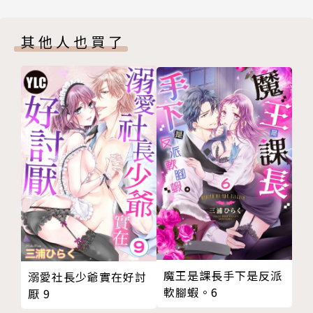
其他人也買了
魔王是課長手下是反派
溺愛社長少爺實在好討
軟腳蝦。6
厭 9