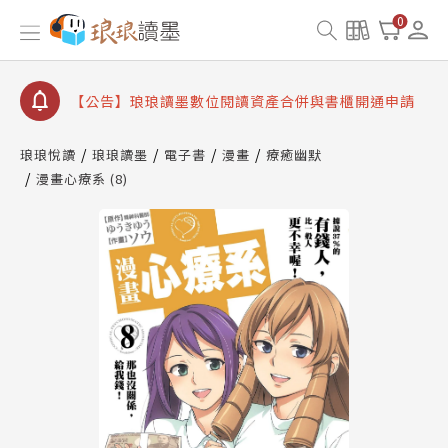
【公告】琅琅書店服務升級重要說明及資產合併結果
查詢
0
【公告】因 Readmoo 讀墨系統維護中，本站同步暫
停部分閱讀服務
【公告】琅琅讀墨數位閱讀資產合併與書櫃開通申請
【公告】琅琅讀墨書櫃開通常見問題
琅琅悅讀
琅琅讀墨
電子書
漫畫
療癒幽默
【公告】琅琅讀墨 3 分鐘完成書櫃開通與資產合併申
漫畫心療系 (8)
請圖文教學
【公告】琅琅書店服務升級重要說明及資產合併結果
查詢
【公告】因 Readmoo 讀墨系統維護中，本站同步暫
停部分閱讀服務