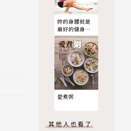
妳的身體就是
最好的健身
房．90天挑戰
計畫（附贈自
我挑戰成功日
誌）
愛煮粥
其他人也看了