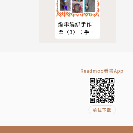
編串編綁手作
樂〈3〉：手鍊
&吊飾篇
Readmoo看書App
前往下載