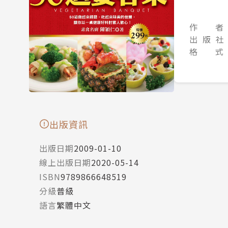
作 者
出 版 社
格 式
出版資訊
出版日期
2009-01-10
線上出版日期
2020-05-14
ISBN
9789866648519
分級
普級
語言
繁體中文