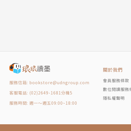
【花籃雙鮮】
第一屆中華美食展國際賽個人銀牌團體銅牌
【黃金蘿芙】
第一屆客家美食展菜餚設計及訓練老師
【干燒杏菇】
大磬企業食品有限公司技術顧問
【干貝扣白菜】
日本九州天然王國技術顧問
【翡翠干貝柱】
教育部教師專案素食乙級專任講師
【金釀玉筍】
喬治中學成人教育班素食講師
【蠔油扒素翅】
淡水社區大學素食班講師
【翠玉百合】
【雀巢淮山】
現任
關於我們
【魚子翠玉白菜】
中華素食技能發展協會 名譽董事長
會員服務條款
服務信箱: bookstore@udngroup.com
【雙鮮素燴】
社團法人中華中外美饌研究發展協會 常務理
數位閱讀服務
【燈籠白菜】
客服電話: (02)2649-1681分機5
職訓局中餐檢定 評鑑委員
隱私權聲明
【橘香素排】
育達中學餐飲科 顧問
服務時間: 週一～週五09:00~18:00
【一品竹笙】
大磬企業食品有限公司 技術顧問
【鮑魚竹笙燴】
桃園餐飲協會 素食專業講師
【白花素參】