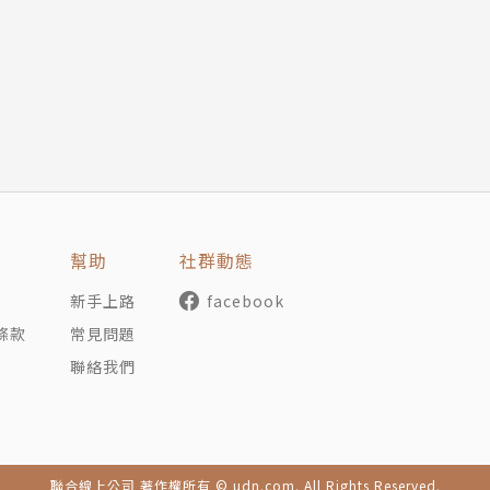
幫助
社群動態
新手上路
facebook
事
條款
常見問題
聯絡我們
聯合線上公司 著作權所有 © udn.com. All Rights Reserved.