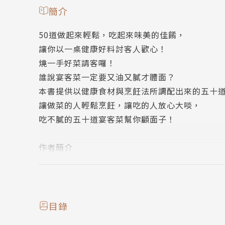
簡介
50道做起來輕鬆，吃起來味美的佳餚，
讓你以一桌健康好料討客人歡心！
燒一手好菜請客囉！
誰說宴客菜一定要又油又膩才體面？
本書提供以健康食材與烹飪法所調配出來的五十
讓做菜的人輕鬆烹飪，讓吃的人放心大啖，
吃不膩的五十道宴客菜幫你顧面子！
作者簡介
陳穎仁
前中華素食協會理事長、善仁齋素食館董事
目錄