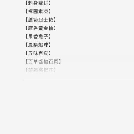
【刺身雙拼】
學歷
【禪園素凍】
專科學校自學進修學力鑑定考試及格
【蘆筍起士捲】
【麻香黃金柚】
經歷
【果香魚子】
北城素食餐廳主廚
【鳳梨蝦球】
全省素食之家主廚
【五味百頁】
松林素菜餐廳主廚
【百草醬糟百頁】
禪綠素菜餐廳主廚
【菜鬆檳榔花】
觀世音素菜餐廳行政主廚
【梅花拼盤】
千喜屋素菜餐廳總經理
【全餘拼盤】
中華素食技能發展協會理事長
【花團錦綉】
職訓局中餐檢定評鑑委員
【蝴蝶拼盤】
佛光山佛光會烹飪班講師
【群峰爭艷】
新竹社區婦女關懷協會素食班講師
【菠蘿菇串】
觀光局中華美食展第一屆模範名廚
【椒麻猴菇】
第二屆教授與名廚研討會主講名廚