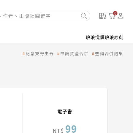
0
琅琅悅讀
琅琅原創
紀念東野圭吾
申請資產合併
查詢合併結果
電子書
99
NT$