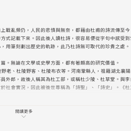
加上戰亂頻仍，人民的悲憤與無奈，都藉由杜甫的詩流傳至今
的方式記載下來。因此後人讀杜詩，很容易便從字句中感受到
心，用筆刻劃出歷史的軌跡，此乃杜詩無可取代的珍貴之處。
七篇。無論在文學或史學方面，都有著頗高的研究價值。
少陵野老、杜陵野客、杜陵布衣等。河南鞏縣人，祖籍湖北襄
部員外郎，故後人稱其為杜工部，或稱杜少陵、杜草堂。與李
材於社會實況，因此被後世尊稱為「詩聖」、「詩史」。《杜
閱讀更多
嶽賦 / 越人獻馴象賦 / 雕賦 / 天狗賦