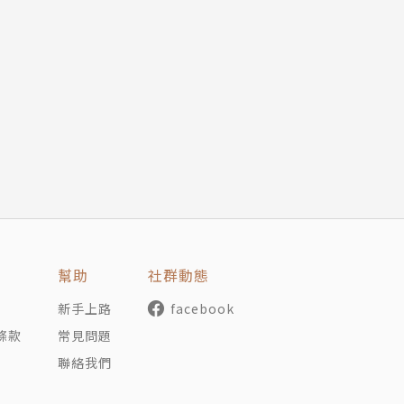
 憶昔行 / 魏將軍歌 / 北風 / 客從 / 白馬 / 白鳧行 / 
舒開府二十韻 / 上韋左相二十韻 / 奉贈太常張卿二十韻 / 敬
……
判官使西蕃 / 月 / 留別賈嚴二閣老兩院補闕 / 晚行口號 / 獨
賓至 / ……
幫助
社群動態
功曹歸廣州 / 絕句漫興九首 / 江畔獨步尋花七絕句 / 三絕句 
新手上路
facebook
條款
常見問題
聯絡我們
 奉待嚴大夫 / 奉寄高常侍 / 奉寄章十侍御 / 將赴荊南寄別李