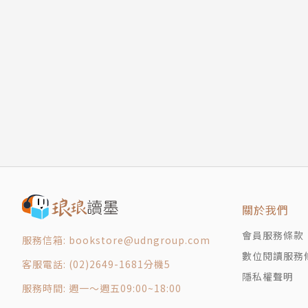
同李太守登歷下古城員外新亭亭對鵲湖
詩卷八．古詩
玄都壇歌寄元逸人
宿青溪驛奉懷張員外十五兄之緒 / 敬寄族弟唐十八使君 /
今夕行
詩卷九．近體詩
貧交行
冬日洛城北謁玄元皇帝廟 / 贈韋左丞丈 / 投贈哥
兵車行
/ 奉贈鮮於京兆二十韻 / 贈特進汝陽王二十韻 / 
高都護驄馬行
詩卷十．近體詩
天育驃騎歌
喜達行在所三首 / 得家書 / 奉贈嚴八閣老 / 送楊六
白絲行
……
秋雨歎
詩卷十一．近體詩
歎庭前甘菊花
蜀相 / 卜居 / 一室 / 梅雨 / 為農 / 有客 / 狂夫 / 
醉時歌
詩卷十二．近體詩
關於我們
醉歌行
奉和嚴中丞西城晚眺十韻 / 嚴中丞枉駕見過 / 送段
會員服務條款
贈衞八處士
服務信箱: bookstore@udngroup.com
句 / 江頭四詠 / ……
數位閱讀服務
苦雨奉寄隴西公兼呈王徵士
詩卷十三．近體詩
客服電話: (02)2649-1681分機5
隱私權聲明
同諸公登慈恩寺塔
傷春五首 / 王閬州筵奉酬十一舅惜別之作 / 放船 /
服務時間: 週一～週五09:00~18:00
示從孫濟
別馬巴州 / ……