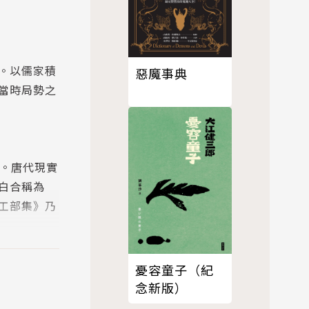
。以儒家積
惡魔事典
當時局勢之
陽。唐代現實
白合稱為
工部集》乃
憂容童子（紀
念新版）