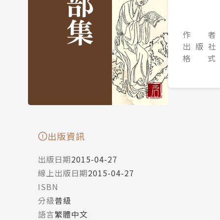
作 者
出 版 社
格 式
出版資訊
出版日期
2015-04-27
線上出版日期
2015-04-27
ISBN
分級
普級
語言
繁體中文