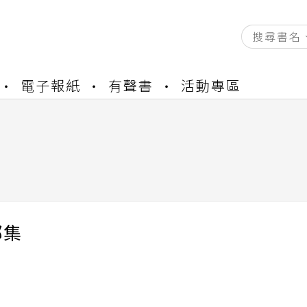
資產合併結果查詢
電子報紙
有聲書
活動專區
中，本站同步暫停部分閱讀服務
書櫃開通申請
與資產合併申請圖文教學
資產合併結果查詢
中，本站同步暫停部分閱讀服務
部集