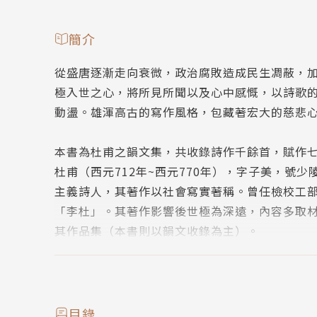
簡介
從盛唐逐漸走向衰微，政治腐敗造成民生凋蔽，
極入世之心，將所見所聞以及心中感慨，以詩歌
動盪。雄渾高古的寫作風格，包藏著宏大的慈悲
本書為杜甫之韻文集，共收錄詩作千餘首，賦作
杜甫（西元712年~西元770年），字子美，號
主義詩人，其著作以社會寫實著稱。曾任檢校工
「李杜」。其著作影響後世極為深遠，內容多取
其作品集（本書則以韻文收錄為主）。
目錄
賦
朝獻太清宮賦 / 朝享太廟賦 / 有事於南郊賦 / 封西
目錄