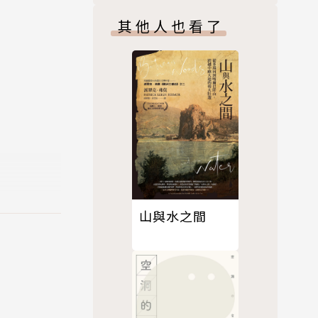
其他人也看了
逸人 / 今夕
武威判官 /
……
山與水之間
……