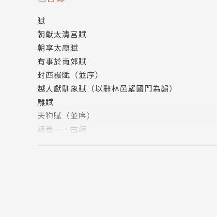
詩卷一．古詩
賦
奉贈韋左丞丈二十二韻 / 送高三十五書記 / 贈李白 
朝獻太清宮賦
行 / ……
朝享太廟賦
詩卷二．古詩
有事於南郊賦
蘇端薛複筵簡薛華醉歌 / 晦日尋崔戢李封 / 雨過蘇端
封西嶽賦（並序）
送樊二十三侍御赴漢中判官 / ……
越人獻馴象賦（以辭林邑望國門為韻）
詩卷三．古詩
雕賦
貽阮隱居 / 遣興三首 / 昔遊 / 幽人 / 佳人 / 赤
天狗賦（並序）
詩卷四．古詩
詩卷一．古詩
石筍行 / 石犀行 / 杜鵑行 / 贈蜀僧閭丘師兄 / 
奉贈韋左丞丈二十二韻
詩卷五．古詩
送高三十五書記
觀打魚歌 / 又觀打魚 / 越王樓歌 / 海棕行 / 姜
贈李白
詩卷六．古詩
遊龍門奉先寺
杜鵑 / 客居 / 客堂 / 石研詩 / 水閣朝霽奉簡嚴雲安
望嶽
詩卷七．古詩
陪李北海宴歷下亭
八哀詩 / 寫懷二首 / 可歎 / 觀公孫大娘弟子舞劍器行 /