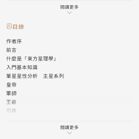
以圖像符號取代專有名詞，突破翻譯盲點，
閱讀更多
並結合星座學與心理學，以及大數據統計學，
讓有心學習者能無障礙進入東方星理學的世界，
目錄
一同探索人生藍圖，掌握生命每一個關鍵的轉捩點。
作者序
前言
※內容特色※
什麼是「東方星理學」
以圖像和宮廷人物取代專有名詞，讓每一顆星都有全新
入門基本知識
的面貌，並以淺顯的說明和各式圖表，
單星星性分析 主星系列
讓原來的古老學問變成一套立體的「人生曲線說明
皇帝
書」，入門者、研究者、甚至企業人資都能很快的掌握
軍師
重點。
王爺
司庫
作者簡介
貴妃
使節
閱讀更多
天乙上人
宰相
紫微斗數泰斗，命理界祖師爺，八〇年代前活躍於電