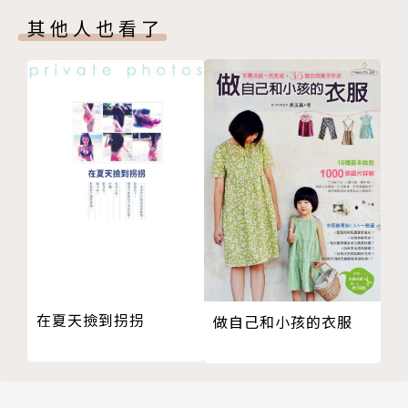
庫銀
‧專業著作數十冊，錄製教學光碟一百二十四小時
其他人也看了
馬前卒
後衛兵
著作
資源
‧現代斗數真訣（共六冊）
掌握
‧占驗紫微PMP（共六冊）
顯耀
‧紫微通鑑（共十四冊）
阻礙
‧紫微斗數命例真解三百例（共三冊）
糾纏
‧占驗夢境乾坤（共三冊）
澇神
‧占驗姓名學（共二冊）
偽裝
單星星性分析 輔助星系列
刀械
在夏天撿到拐拐
做自己和小孩的衣服
姻緣
才藝
孤枕
寡宿