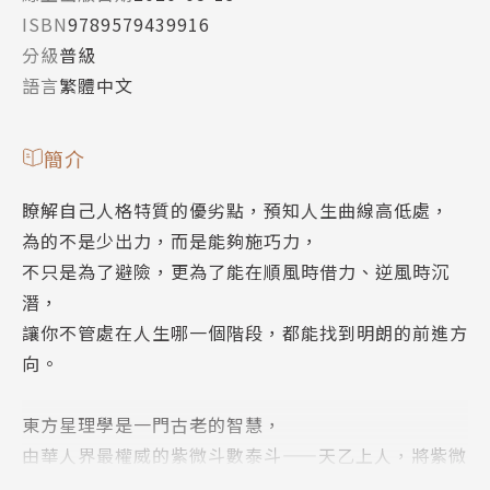
ISBN
9789579439916
分級
普級
語言
繁體中文
簡介
瞭解自己人格特質的優劣點，預知人生曲線高低處，
為的不是少出力，而是能夠施巧力，
不只是為了避險，更為了能在順風時借力、逆風時沉
潛，
讓你不管處在人生哪一個階段，都能找到明朗的前進方
向。
東方星理學是一門古老的智慧，
由華人界最權威的紫微斗數泰斗——天乙上人，將紫微
斗數以全新面貌呈現，