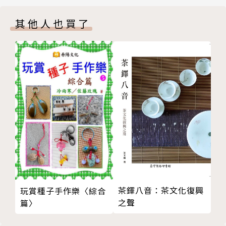
皇后
視、廣播節目和雜誌，之後專注寫作、教學，嫡傳弟子
其他人也買了
近侍
近六百人。
密探
畢生鑽研斗數系統，潛心著作、教學四十年，十年前開
總管
始研發以「圖像符號」代替星座名稱，並以古代宮廷的
監察史
人物，為古老的紫微斗數賦予全新生命力。
將軍
東方星理學的詮釋現代化，是為了讓年輕世代易於接
前鋒
受、吸收，並以此克服這門學問無法跨越語言翻譯的障
單星星性分析 副星系列
礙，最大的期望，便是能藉此將東方星理學弘揚國際，
正學士
為傳統文化盡一份棉薄之力。
副學士
左護法
經歷
右護法
‧社團法人中華民國占驗紫微學會創會理事長
科舉
‧占驗法門第五十四代掌門人
茶鐸八音：茶文化復興
玩賞種子手作樂〈綜合
貴人
‧復華易學研究院院長
之聲
篇〉
火神
‧四十年執業經驗，授生五十期，學生近六百人，分布
旱神
世界各地