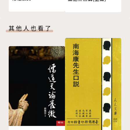
主任
偏差動員──偏差的形成、運作與變遷
組織與制度的政治經濟特性
研究興趣：
第6章 權力
政治經濟學、公共政策分析、文官體制、政府與企業、
其他人也看了
導論
政府組織改造、臺灣政經變遷
有關權力的流行語
菁英主義與多元主義的權力觀
著作：
盧克斯的三種權力觀
《政治與經濟的整合》、《台灣地區的新重商主義》、
第7章 國家與其政經行為
《臺灣新思維：國民主義》
導論
國家
國家與社會──國家機關與民間社會
國民經濟
重商主義與新重商主義
第8章 全球化潮流的發展與轉折
導論
全球化潮流的概念與實存的混沌式流轉