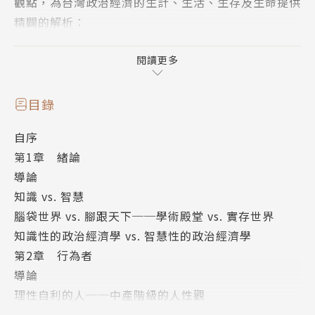
觀點，為台灣政治經濟的生計、生活、生存及生命提供
精闢的解析：
．知識性政治經濟學VS智慧性政治經濟學
閱讀更多
．實存的生存發展VS結構化的機會與限制
．政治上的利益VS經濟上的利益
目錄
．菁英主義的權力觀VS多元主義的權力觀
自序
．國家重商主義VS國家新重商主義
第1章 緒論
．新自由主義的全球化潮流VS退出多邊主義的反全球
導論
化潮流
知識 vs. 智慧
腦袋世界 vs. 腳跟天下──學術殿堂 vs. 實存世界
在這種種的激盪下，台灣的行政體系、組織改造、地方
知識性的政治經濟學 vs. 智慧性的政治經濟學
權限、文官體制，如何重新反思，以因應亞太地區的海
第2章 行為者
陸爭霸及美中衝突，都將比國內的藍綠對抗、統獨之
導論
爭，更加嚴肅，更不得不謹慎對待。
理性自利的人──中產階級的人性觀
實存中的人或行為者──生存與發展