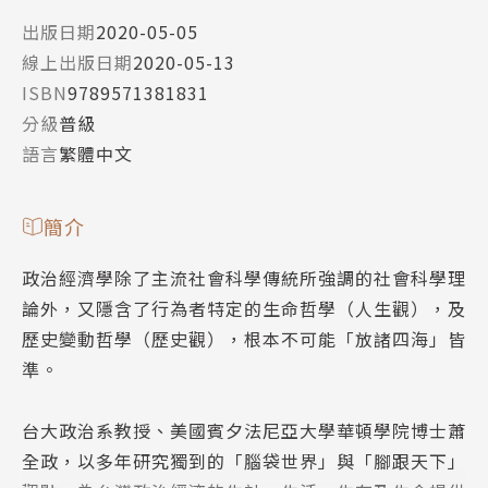
出版日期
2020-05-05
線上出版日期
2020-05-13
ISBN
9789571381831
分級
普級
語言
繁體中文
簡介
政治經濟學除了主流社會科學傳統所強調的社會科學理
論外，又隱含了行為者特定的生命哲學（人生觀），及
歷史變動哲學（歷史觀），根本不可能「放諸四海」皆
準。
台大政治系教授、美國賓夕法尼亞大學華頓學院博士蕭
全政，以多年研究獨到的「腦袋世界」與「腳跟天下」