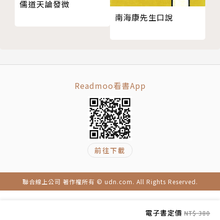
儒道天論發微
全球化潮流的發展與顛峰
南海康先生口說
全球化潮流的轉折與變化
第9章 全球化下臺灣的政府組織改造
導論
全球性政府改造運動中的「小而能政府」
行政院組織法的戰時體制化發展及其承平體制化改造
Readmoo看書App
全球化潮流下中央與地方政府的組織改造
臺灣政府組織改造的檢討與反省
第10章 戰後臺灣的文官體制改革
導論
威權時代的文官系統和文官體制
前往下載
後威權時代的文官系統與文官體制
全球化下文官系統從專才轉向通才與通才深化
聯合線上公司 著作權所有 © udn.com. All Rights Reserved.
第11章 亞太地區的海陸爭霸
導論
電子書定價
NT$ 380
馬漢的海權論與麥金德的陸權論