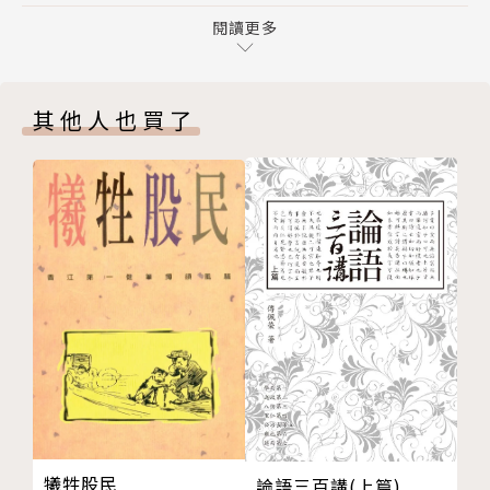
被結構化的人或行為者──結構化的機會與限制
閱讀更多
作者簡介
行為者的不同層次
人的社會鑲嵌性（social embeddedness）
蕭全政
其他人也買了
第3章 理性的政治經濟行為
導論
學歷：
理性
美國賓夕法尼亞大學公共政策分析 博士
實存中的政治經濟理性
美國賓夕法尼亞大學公共政策分析 碩士
第4章 自利
國立臺灣大學政治研究所碩士班 肄業
導論
國立臺灣大學經濟系 學士
利益的意義──行為的方向與目標
利益的內涵與形式──直接利益與間接利益
經歷：
以「偏差」（bias）為形式的間接利益
考試院 考試委員
第5章 偏差與偏差動員
國立台灣大學政治學系 教授
導論
國立暨南國際大學人文學院 院長
偏差
國立暨南國際大學公共行政與政策學系 教授兼所長及
犧牲股民
論語三百講(上篇)
投票法則中的偏差──單記法 vs. 連記法