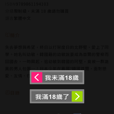
ISBN
9789861194103
分級
限制級，未滿 18 歲請勿購買
語言
繁體中文
簡介
失去夢想與希望，終日以打架度日的北野堅，愛上了同
學。她名叫幼敏。韓國籍的幼敏說要成為首爾的警察而
回國去。一時興起，追幼敏到韓國的阿堅，竟被一群詭
異的男人包圍…！日本少年在異國?韓國首爾，面對戀
愛、友情、打鬥，一決勝負的第一集！
目錄