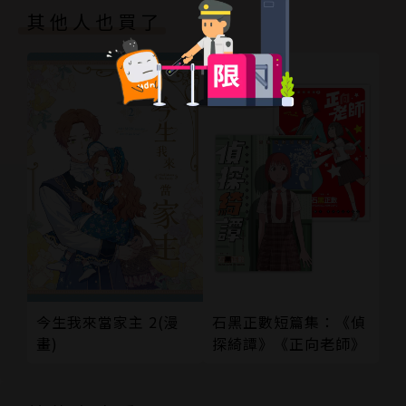
其他人也買了
今生我來當家主 2(漫
石黑正數短篇集：《偵
畫)
探綺譚》《正向老師》