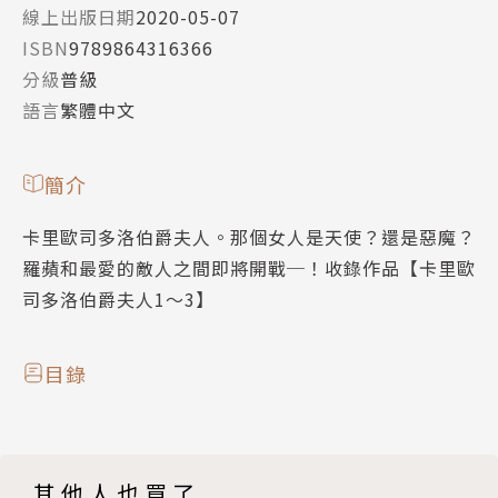
線上出版日期
2020-05-07
ISBN
9789864316366
分級
普級
語言
繁體中文
簡介
卡里歐司多洛伯爵夫人。那個女人是天使？還是惡魔？
羅蘋和最愛的敵人之間即將開戰─！收錄作品【卡里歐
司多洛伯爵夫人1～3】
目錄
其他人也買了