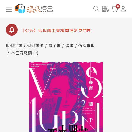
【公告】因 Readmoo 讀墨系統維護中，本站同步暫
0
停部分閱讀服務
【公告】琅琅讀墨數位閱讀資產合併與書櫃開通申請
【公告】琅琅讀墨書櫃開通常見問題
【公告】琅琅讀墨 3 分鐘完成書櫃開通與資產合併申
請圖文教學
琅琅悅讀
琅琅讀墨
電子書
漫畫
偵探推理
【公告】琅琅書店服務升級重要說明及資產合併結果
VS亞森羅蘋 (2)
查詢
【公告】因 Readmoo 讀墨系統維護中，本站同步暫
停部分閱讀服務