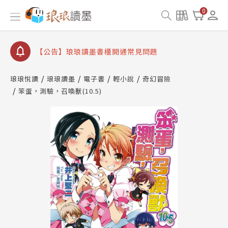
【公告】因 Readmoo 讀墨系統維護中，本站同步暫
0
停部分閱讀服務
【公告】琅琅讀墨數位閱讀資產合併與書櫃開通申請
【公告】琅琅讀墨書櫃開通常見問題
【公告】琅琅讀墨 3 分鐘完成書櫃開通與資產合併申
請圖文教學
琅琅悅讀
琅琅讀墨
電子書
輕小說
奇幻冒險
【公告】琅琅書店服務升級重要說明及資產合併結果
笨蛋，測驗，召喚獸(10.5)
查詢
【公告】因 Readmoo 讀墨系統維護中，本站同步暫
停部分閱讀服務