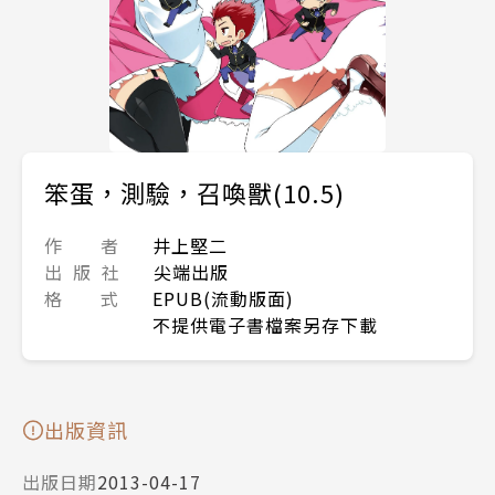
笨蛋，測驗，召喚獸(10.5)
作 者
井上堅二
出 版 社
尖端出版
格 式
EPUB(流動版面)
不提供電子書檔案另存下載
出版資訊
出版日期
2013-04-17