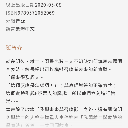
線上出版日期
2020-05-08
ISBN
9789571052069
分級
普級
語言
繁體中文
簡介
就在明久、雄二、悶聲色狼三人不知該如何填寫志願調
查表時，校長提出可以模擬召喚者未來的新實驗。
「還來得及趕人。」
「這個反應是怎樣啊！」﹙與教師對答的正確方式﹚
這個實驗引起F班眾人的興趣，所以他們立刻進行嘗
試……
本書除了收錄「我與未來與召喚獸」之外，還有襲向明
久與雄二的人格交換重大事件始末「我與雄二與危險的
黑魔法」等等，一共四個故事。