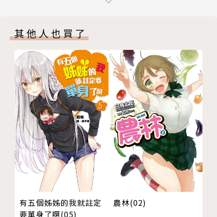
我與兔子與淡淡的初戀
後記
其他人也買了
版權頁
封底
有五個姊姊的我就註定
農林(02)
要單身了啊(05)