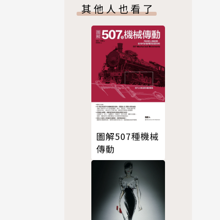
其他人也看了
們抓到牠
療燒傷燙傷
說服自己以
朋友促膝長
圖解507種機械
子前的蝦
傳動
中的精采演