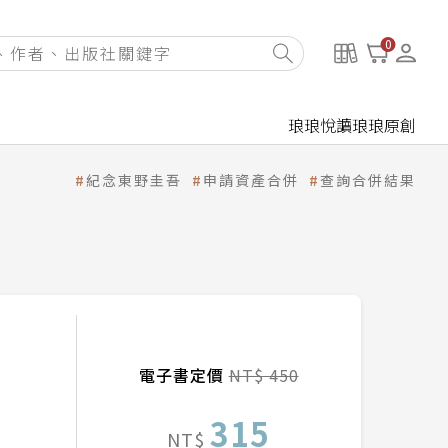
0
琅琅悅讀
琅琅原創
紀念東野圭吾
申請資產合併
查詢合併結果
）
電子書定價
NT$ 450
315
NT$