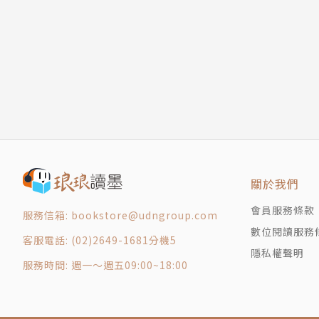
［大正之聲］
我少年時代聽到的聲音，和今天聽到的截然不同
都是自然的聲音。其中有許多現在已完全聽不到
正午報時的「咚」。這是九段的牛淵一帶陸軍營
火災時的鐘聲、巡夜人的木柝聲、巡夜人報知火
箱扣環聲、賣風鈴的風鈴聲、換木屐齒的鼓聲、
關於我們
聲、法會的鼓聲、賣蜆仔、賣納豆、賣辣椒、賣
會員服務條款
理鍋子、賣花、賣魚、賣沙丁魚、賣煮豆、賣蟲
服務信箱: bookstore@udngroup.com
數位閱讀服務
的聲音，是我少年時代回憶中不可或缺的聲音。
客服電話: (02)2649-1681分機5
隱私權聲明
服務時間: 週一～週五09:00~18:00
這些聲音都與季節結合。寒冷的聲音、溫暖的聲
聲音、悲傷的聲音、恐怖的聲音。