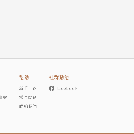
。那個時候完全沒有電器製造的聲音。留聲機也不是電動的留
的聲音，我試著想想看。
區每天準點擊發的空包炮彈聲。
災現場的鼓聲及喊聲、賣豆腐的喇叭聲、修理煙管的笛聲、街
誦經的鉦聲、賣麥芽糖的鼓聲、消防車的鐘聲、舞獅的鼓聲、
幫助
社群動態
金魚、賣竹竿、賣菜苗、晚上賣麵條、賣黑輪、烤地瓜、磨刀
新手上路
facebook
、賣水蠆、風箏弓的聲音、羽毛毽子的聲音、拍球歌、童謠…
條款
常見問題
聯絡我們
音、悶熱的聲音、清涼的聲音。也和各種情感結合。快樂的聲