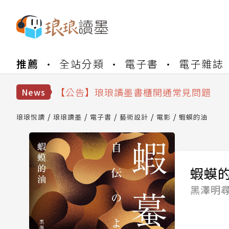
【公告】琅琅書店服務升級重要說明及
推薦
全站分類
電子書
電子雜誌
【公告】因 Readmoo 讀墨系統維護
【公告】琅琅讀墨數位閱讀資產合併與
【公告】琅琅讀墨書櫃開通常見問題
News
【公告】琅琅讀墨 3 分鐘完成書櫃開通
【公告】琅琅書店服務升級重要說明及
琅琅悅讀
琅琅讀墨
電子書
藝術設計
電影
蝦蟆的油
【公告】因 Readmoo 讀墨系統維護
蝦蟆
黑澤明尋