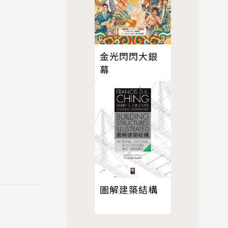
金光閃閃大銀
幕
圖解建築結構