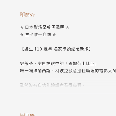
簡介
✯ 日本影壇至尊黑澤明 ✯
✯ 生平唯一自傳 ✯
【誕生 110 週年 名家導讀紀念新版】
史蒂芬．史匹柏眼中的「影壇莎士比亞」
唯一讓法蘭西斯．柯波拉願意擔任助理的電影大
雖然沒有自信能讓讀者看得高興，
但我仍以過往常告訴晚輩的「不要怕丟臉」這句
──黑澤明
目錄