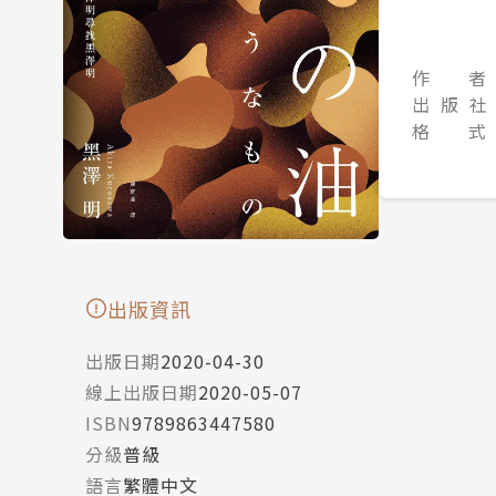
作 者
出 版 社
格 式
出版資訊
出版日期
2020-04-30
線上出版日期
2020-05-07
ISBN
9789863447580
分級
普級
語言
繁體中文