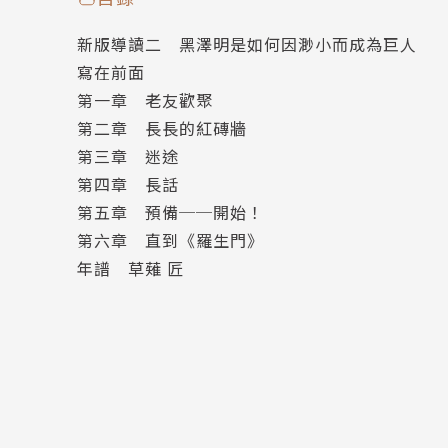
【本書特色】
新版導讀二 黑澤明是如何因渺小而成為巨人
★ 一代名導黑澤明唯一親筆自傳，紀念大師誕辰 1
寫在前面
★ 全書收錄大師成長場景與工作實況珍貴照片！
第一章 老友歡聚
★ 新版特別收錄台灣新電影教母焦雄屏、知名影
第二章 長長的紅磚牆
第三章 迷途
【內容簡介】
第四章 長話
日本民間流傳著這樣一個故事︰在深山裡，有一
第五章 預備──開始！
後，將其放在鏡子前或玻璃箱內，蝦蟆一看到自
第六章 直到《羅生門》
的珍貴藥材。受到法國導演尚．雷諾瓦寫自傳的
年譜 草薙 匠
「不要怕丟臉」的態度，回顧拍出《羅生門》這
談，從與良師益友乃至憎惡之人的回憶中，黑澤
蟆，因發現過往的種種不堪，嚇出一身油。這部
出！
【精采片段】