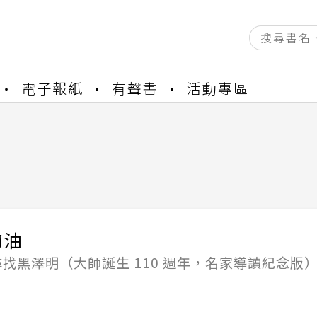
資產合併結果查詢
電子報紙
有聲書
活動專區
中，本站同步暫停部分閱讀服務
書櫃開通申請
與資產合併申請圖文教學
資產合併結果查詢
中，本站同步暫停部分閱讀服務
的油
找黑澤明（大師誕生 110 週年，名家導讀紀念版