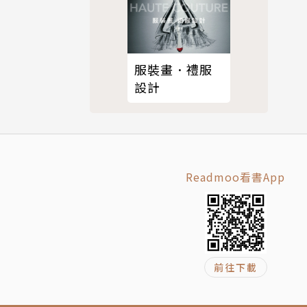
聲機。一切
服裝畫．禮服
設計
頭賣藥的木
耍猴的鼓
Readmoo看書App
和鏡子、修
…這些消失
音、寂寞的
前往下載