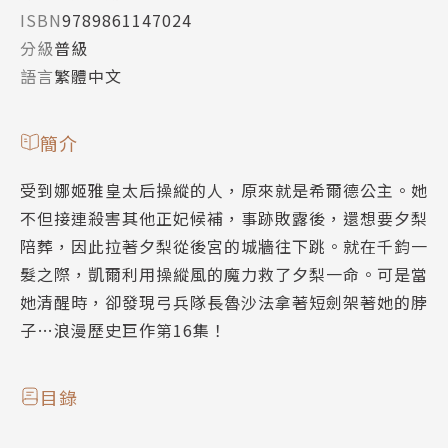
ISBN
9789861147024
分級
普級
語言
繁體中文
簡介
受到娜姬雅皇太后操縱的人，原來就是希爾德公主。她
不但接連殺害其他正妃候補，事跡敗露後，還想要夕梨
陪葬，因此拉著夕梨從後宮的城牆往下跳。就在千鈞一
髮之際，凱爾利用操縱風的魔力救了夕梨一命。可是當
她清醒時，卻發現弓兵隊長魯沙法拿著短劍架著她的脖
子…浪漫歷史巨作第16集！
目錄