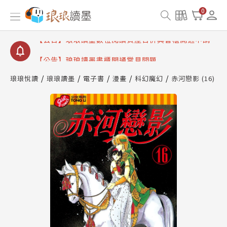
【公告】因 Readmoo 讀墨系統維護中，本站同步暫
0
停部分閱讀服務
【公告】琅琅讀墨數位閱讀資產合併與書櫃開通申請
【公告】琅琅讀墨書櫃開通常見問題
【公告】琅琅讀墨 3 分鐘完成書櫃開通與資產合併申
請圖文教學
琅琅悅讀
琅琅讀墨
電子書
漫畫
科幻魔幻
赤河戀影 (16)
【公告】琅琅書店服務升級重要說明及資產合併結果
查詢
【公告】因 Readmoo 讀墨系統維護中，本站同步暫
停部分閱讀服務