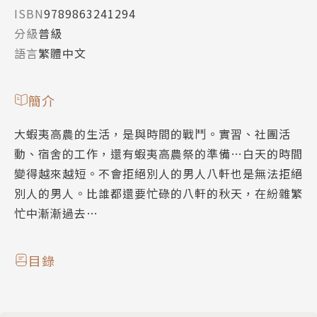
ISBN
9789863241294
分級
普級
語言
繁體中文
簡介
大蝦夷高農的生活，是與時間的戰鬥。實習、社團活
動、宿舍的工作，還有蝦夷高農祭的準備…白天的時間
變得越來越短。不會拒絕別人的男人八軒也是無法拒絕
別人的男人。比誰都還要忙碌的八軒的秋天，在紛雜繁
忙中漸漸過去…
目錄