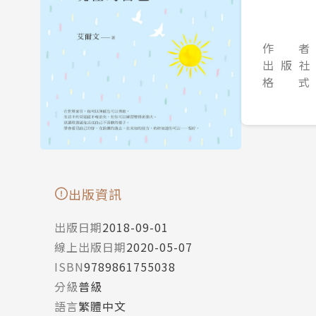
作 者
出 版 社
格 式
出版資訊
出版日期
2018-09-01
線上出版日期
2020-05-07
ISBN
9789861755038
分級
普級
語言
繁體中文