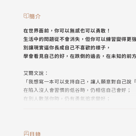
簡介
在世界面前，你可以無感也可以勇敢！
生活中的問題從不會消失，但你可以練習變得更
別讓現實逼你長成自己不喜歡的樣子，
學會看見自己的好，在跌倒的過去，在未知的前
艾爾文說：
「我想寫一本可以支持自己，讓人願意對自己說
在陷入沒人會習慣的低谷時，仍相信自己會好；
在別人數落你時，仍有勇氣追求變好；
在你的努力無法趕上別人的期待時，在生活只剩
也不會感到害怕，會想起自己的好。」
他的文字，帶給許多人支持與力量；他的影片，
目錄