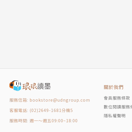
不要累到失望了，才開始想起要善待自己
他們把話說得難聽，不就是要阻止你前進
現實逼著人長大，是要你看見喜歡的模樣。
與其隨波逐流的配合，不如順其自然的努力
美好的事情很少會自己靠過來，
能夠接受脆弱的自己，就是人最強大的時候
但是，它一直都在等你走過去。
＃那年我二十歲
PART 3 現在的事
接受現在已經夠好的自己，才能用心往更好的自
不要害怕有缺點，而是要每天進步一點
因為你知道，
工作再怎麼難熬，也不會比沒工作難熬
你不是正在變成別人希望的樣子，
你無法決定出生，但可以決定人生
而是變成自己會真心喜歡的樣子。
不要想改變討厭的人，不要被討厭的人改變
過喜歡的生活之前，先學會做討厭的事
關於我們
不論做過還是錯過，都要用喜歡的自己努力去過
你如此努力，為什麼還那麼焦慮？
直到有天回頭看，那一定是自己最不後悔的樣子
會員服務條款
服務信箱: bookstore@udngroup.com
低潮不可怕，可怕的是你因此失去方向
數位閱讀服務
就算這世界背叛了你，努力不會背叛你
客服電話: (02)2649-1681分機5
──│掏心艾語錄 │──
隱私權聲明
你明明有機會發光，卻擔心旁人異樣的眼光
▎「可以單純相信人，但別相信世上只有單純的
服務時間: 週一～週五09:00~18:00
＃小時候的記憶
世上最奢侈的事，就是忙著去跟討厭你的人解釋