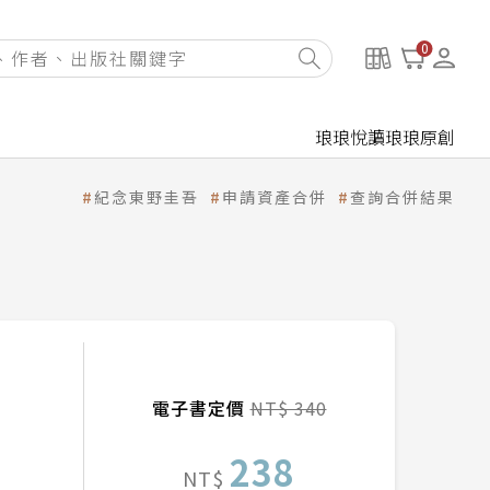
0
琅琅悅讀
琅琅原創
紀念東野圭吾
申請資產合併
查詢合併結果
電子書定價
NT$ 340
238
NT$