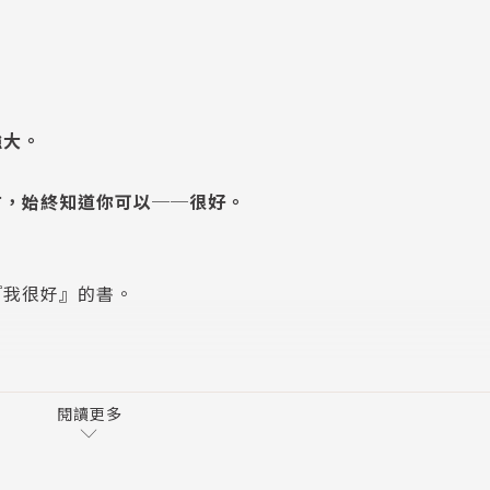
強大。
方，始終知道你可以──很好。
『我很好』的書。
徬徨失措時，在即使需要一個人面對時，
閱讀更多
受到熱烈迴響。