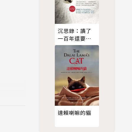
沉思錄：讀了
一百年還要再
讀一百年的不
朽鉅著
達賴喇嘛的貓