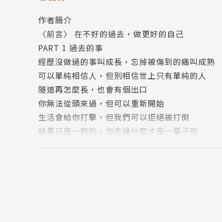
書中，他再次掏心掏肺的跟你訴說那些生命中的
作者簡介
過去的事、自己的事、現在的事、選擇的事、以
〈前言〉 在不好的過去，做更好的自己
PART 1 過去的事
在生活裡遇到失意的事，在人生中撞到艱難的事
經歷沒做過的事叫成長，忘掉被傷到的痛叫成熟
在職場裡碰到複雜的事，在離職後想到恐懼的事
可以單純相信人，但別相信世上只有單純的人
在求學時感到討厭的事，在關係裡見到執著的事
隧道再怎麼長，也會有個出口
你無法從頭來過，但可以重新開始
他說：「凡事都有好的一面，但你要先為自己主
生活會給你打擊，但我們可以拒絕被打倒
他用療癒的筆觸，寫出感性的堅強，
結果只是一時的，你走過什麼才是一輩子的
透過文字的微光及力量，讓你接受過去、喜歡現
不要後悔昨天，更不要錯過今天
以堅定的姿態陪著自己──慢慢，「好」起來。
＃給過去的我
PART 2 自己的事
不論你是誰，不論你生活在世上的哪個角落，
相信自己不容易，相信批評卻很簡單
你的人生可能都會需要這樣一位解憂者的陪伴。
你可以貼心，但不要去貼別人的冷屁股
不管現實多麼殘酷無情，生活多麼迷惘無力，
你那麼在意別人，無非是太少關心自己
他想告訴你，別忘了──接受過去的你，喜歡現