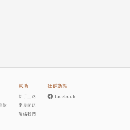
己前進。
幫助
社群動態
，
。
新手上路
facebook
條款
常見問題
聯絡我們
人。」
，卻忘了跟在乎你的人相處。