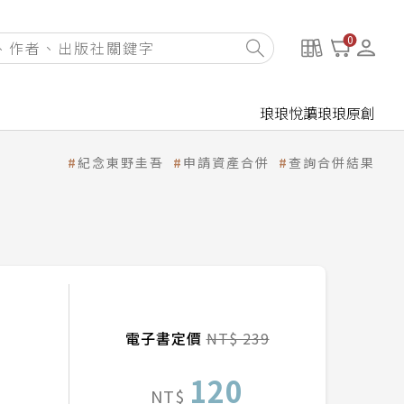
0
琅琅悅讀
琅琅原創
紀念東野圭吾
申請資產合併
查詢合併結果
電子書定價
NT$ 239
120
NT$