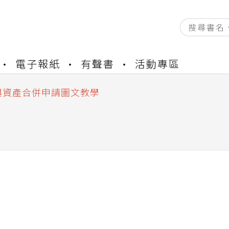
資產合併結果查詢
電子報紙
有聲書
活動專區
書櫃開通申請
與資產合併申請圖文教學
資產合併結果查詢
書櫃開通申請