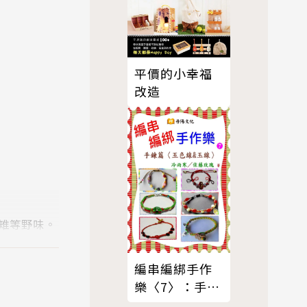
平價的小幸福
改造
雉等野味。
宴」，全席
編串編綁手作
樂〈7〉：手鍊
篇〈五色線 &