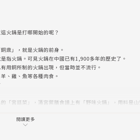
道這火鍋是打哪開始的呢？
「銅鼎」，就是火鍋的前身。
是指火鍋。可見火鍋在中國已有1,900多年的歷史了。
已有用銅所制的火鍋出現，但當時並不流行。
、羊、雞、魚等各種肉食。
市
名的「宮廷菜」，清宮禦膳食譜上有「野味火鍋」，用料是山
地，都備有火鍋。相傳，他於嘉慶元年正月在宮中大擺「千叟
人，成了歷史上最大一次火鍋盛宴。
閱讀更多
種不同的火鍋，而且各具特色。
八年。日本稱火鍋為「司蓋阿蓋」，又稱「鋤燒」。