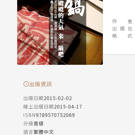
作 者
出 版 社
格 式
出版資訊
出版日期
2015-02-02
線上出版日期
2015-04-17
ISBN
9789570752069
分級
普級
語言
繁體中文