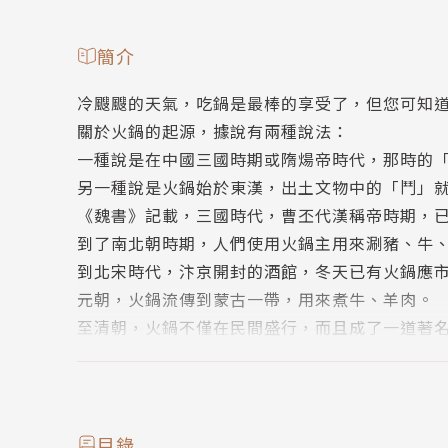
簡介
冷颼颼的天氣，吃鍋是最棒的享受了，但您可知
關於火鍋的起源，據說有兩種說法：
一種說是在中國三國時期或隋煬帝時代，那時的
另一種說是火鍋始於東漢，出土文物中的「鬥」就
《魏書》記載，三國時代，曹丕代漢稱帝時期，
到了南北朝時期，人們使用火鍋主用來涮豬、牛
到北宋時代，汴京開封的酒館，冬天已有火鍋應
元朝，火鍋流傳到蒙古一帶，用來煮牛、羊肉。
至清朝，火鍋不僅在民間盛行，而且成了一道著
乾隆皇帝吃火鍋成癖，他曾多次遊江南，每到一
共上火鍋1,550多個，應邀品嚐者達5,000餘
到了清朝末期，民國初期，在全國已形成了幾十
日本室町時代，火鍋從中國傳入日本是在一三三
目錄