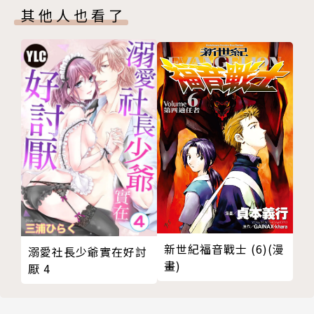
其他人也看了
新世紀福音戰士 (6)(漫
溺愛社長少爺實在好討
畫)
厭 4