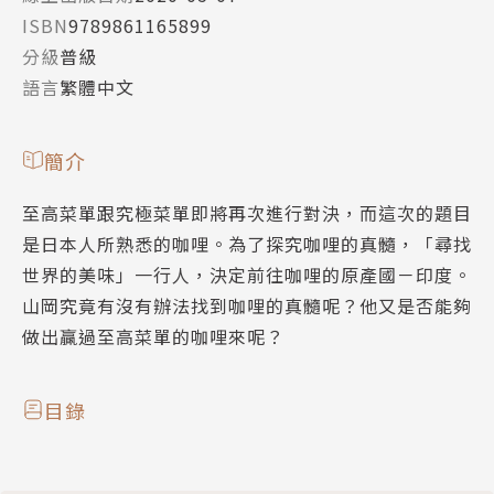
ISBN
9789861165899
分級
普級
語言
繁體中文
簡介
至高菜單跟究極菜單即將再次進行對決，而這次的題目
是日本人所熟悉的咖哩。為了探究咖哩的真髓，「尋找
世界的美味」一行人，決定前往咖哩的原產國－印度。
山岡究竟有沒有辦法找到咖哩的真髓呢？他又是否能夠
做出贏過至高菜單的咖哩來呢？
目錄