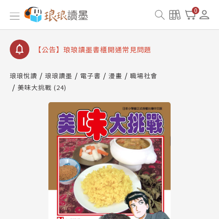
【公告】因 Readmoo 讀墨系統維護中，本站同步暫
0
停部分閱讀服務
【公告】琅琅讀墨數位閱讀資產合併與書櫃開通申請
【公告】琅琅讀墨書櫃開通常見問題
【公告】琅琅讀墨 3 分鐘完成書櫃開通與資產合併申
請圖文教學
琅琅悅讀
琅琅讀墨
電子書
漫畫
職場社會
【公告】琅琅書店服務升級重要說明及資產合併結果
美味大挑戰 (24)
查詢
【公告】因 Readmoo 讀墨系統維護中，本站同步暫
停部分閱讀服務